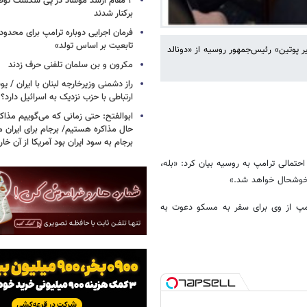
۲ مقام‌ ارشد موساد در پی شکست توطئ
برکنار شدند
فرمان اجرایی دوباره ترامپ برای محدو
تابعیت بر اساس تولد»
 پوتین» رئیس‌جمهور روسیه از «دونالد
مکرون و بن سلمان تلفنی حرف زدند
راز دشمنی وزیرخارجه لبنان با ایران /
ارتباطی با حزب نزدیک به اسرائیل دارد؟
ابوالفتح: حتی زمانی که می‌گوییم مذاکر
حال مذاکره هستیم/ برجام برای ایران 
برجام به سود ایران بود آمریکا از آن خا
حتمالی ترامپ به روسیه بیان کرد: «بله،
 خوشحال خواهد شد.»
امپ از وی برای سفر به مسکو دعوت به