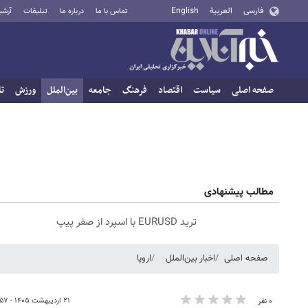
فارسی
العربية
English
تماس با ما
درباره ما
تبلیغات
آرشی
صفحه اصلی
سیاست
اقتصاد
فرهنگ
جامعه
بین‌الملل
ورزش
تا
مطالب پیشنهادی
ترید EURUSD با اسپرد از صفر پیپ
صفحه اصلی
اخبار بین‌الملل
اروپا
۲۱ اردیبهشت ۱۴۰۵ - ۲۰:۵۷
۰ نفر