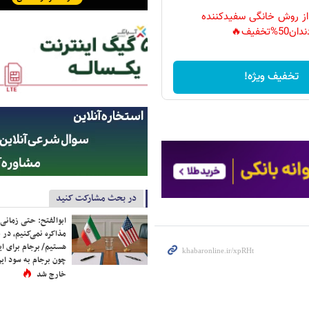
 از روش خانگی سفیدکننده
دان50%تخفیف🔥
تخفیف ویژه!
در بحث مشارکت کنید
ابوالفتح: حتی زمانی 
مذاکره نمی‌کنیم، در 
هستیم/ برجام برای ای
چون برجام به سود ایرا
خارج شد