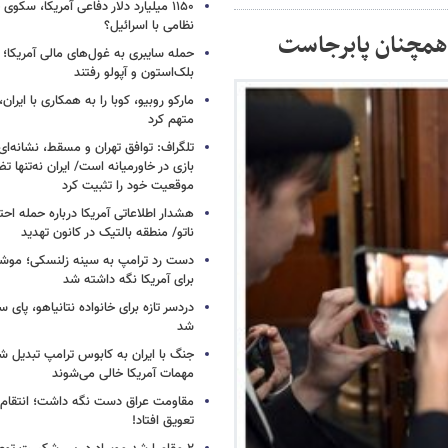
۱۱۵۰ میلیارد دلار دفاعی آمریکا، سکو
نظامی با اسرائیل؟
 همچنان پابرجاست
حمله سایبری به غول‌های مالی آمریکا؛
بلک‌استون و آپولو رفتند
مارکو روبیو، کوبا را به همکاری با ایرا
متهم کرد
تلگراف: توافق تهران و مسقط، نشانه‌ای 
بازی در خاورمیانه است/ ایران نه‌تنها 
موقعیت خود را تثبیت کرد
هشدار اطلاعاتی آمریکا درباره حمله اح
ناتو/ منطقه بالتیک در کانون تهدید
دست رد ترامپ به سینه زلنسکی؛ موشک
برای آمریکا نگه داشته شد
دردسر تازه برای خانواده نتانیاهو، پای سار
شد
جنگ با ایران به کابوس ترامپ تبدیل شد
مهمات آمریکا خالی می‌شوند
مقاومت عراق دست نگه داشت؛ انتقام ا
تعویق افتاد!