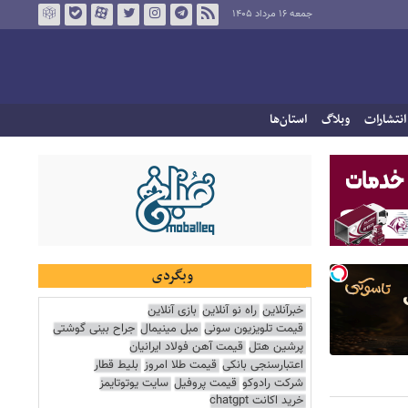
جمعه ۱۶ مرداد ۱۴۰۵
انتشارات
وبلاگ
استان‌ها
وبگردی
خبرآنلاین
راه نو آنلاین
بازی آنلاین
قیمت تلویزیون سونی
مبل مینیمال
جراح بینی گوشتی
پرشین هتل
قیمت آهن فولاد ایرانیان
اعتبارسنجی بانکی
قیمت طلا امروز
بلیط قطار
شرکت رادوکو
قیمت پروفیل
سایت یوتوتایمز
خرید اکانت chatgpt