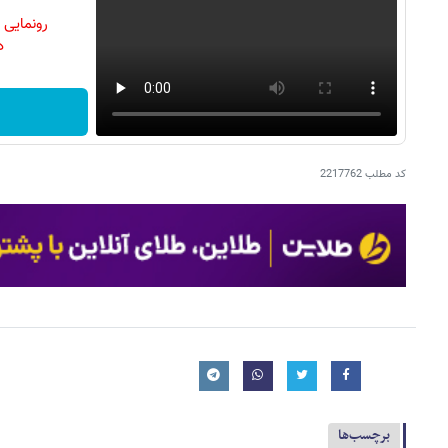
رونمایی
دن
کد مطلب
2217762
برچسب‌ها