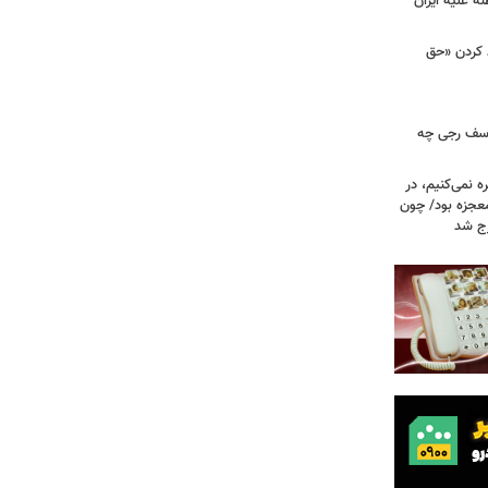
ه علیه ایران
د کردن «حق
 یوسف رجی چه
ه نمی‌کنیم، در
معجزه بود/ چون
رج شد