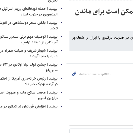
بحرین
ممکن است برای ماندن
ببینید | حمله توپخانه‌ای رژیم اسرائیل
المنصوری در جنوب لبنان
ببینید | بغض سحر دولتشاهی در آغو
ترکید
ببینید | توصیف مهم برنی سندرز سناتور 
در قدرت، درگیری با ایران را شعله‌ور
آمریکایی از دونالد ترامپ
ببینید | شهباز شریف و هیئت همراه د
عمره را به‌جا آوردند
ببینید
سورپرایز
ببینید | رئیس خزانه‌داری آمریکا از احتما
در آینده نزدیک خبر داد
ببینید | محمد صلاح مات و مبهوت استق
ترابزون اسپور
ببینید | افزایش قربانیان تیراندازی در م