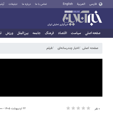
فارسی
العربية
English
تماس با ما
درباره ما
تبلیغات
آرشی
صفحه اصلی
سیاست
اقتصاد
فرهنگ
جامعه
بین‌الملل
ورزش
تا
صفحه اصلی
اخبار چندرسانه‌ای
فیلم
۲۲ اردیبهشت ۱۴۰۵ - ۰۹:۰۰
۰ نفر