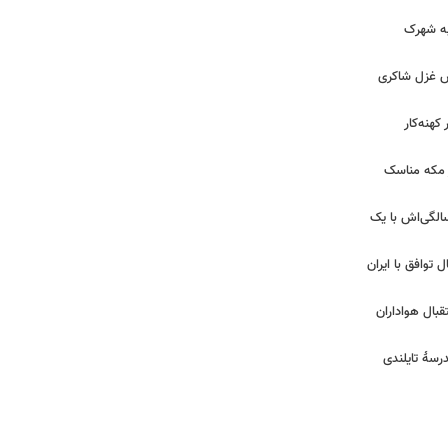
 به شهرک
ش غزل شاکری
کهنه‌کار
ر مکه مناسک
 | جشن تولد لیلا اوتادی در ۴۳ سالگی‌اش با یک
ل توافق با ایران
بال هواداران
درسۀ تایلندی