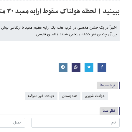
ببینید | لحظه هولناک سقوط ارابه معبد ۳۰ متری روی جمعیت
پی آن چندین نفر کشته و زخمی شدند./ العین فارسی
برچسب‌ها
حوادث شهری
هندوستان
حوادث غیر مترقبه
نظر شما