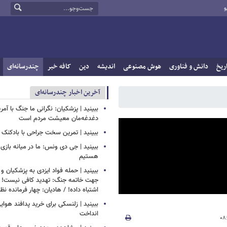
و
ریخ
دانش و فناوری
هوش مصنوعی
اندیشه
دین
کافه خبر
چندرسانه‌ای
آخرین اخبار چندرسانه‌ای
ببینید | پزشکیان: نگرانی ما جنگ با آم
دغدغه‌مان معیشت مردم است
ببینید | تمرین سخت جراحی با بادکنک
ببینید | جی دی ونس: ما در میانه بازی 
هستیم
ببینید | حمله فواد ایزدی به پزشکیان و
جهت خاتمه جنگ: تهدید کافی نیست! 
اشتباه داده! / هادیان: چهار فرمانده نظ
ببینید | زلنسکی برای خرید پدافند هوای
انداخت