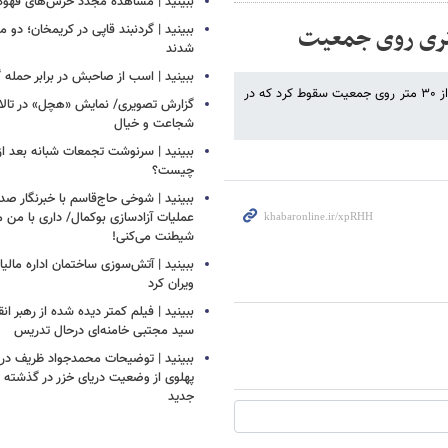
ببینید | مشاهده مجدد خرس‌های قهوه‌ا
ببینید | گردنبند قاپی در کریمخان؛ دو 
شدند
ببینید | اسب از صاحبش در برابر حمله 
اخیراً در یک جشن مذهبی در غرب هند، یک ارابه عظیم معبد با ارتفاعی بیش از ۳۰ متر روی جمعیت سقوط کرد که در
گزارش تصویری/ نمایش «هچل» در تالار 
شجاعت و خیال
ببینید | سرنوشت تجمعات شبانه بعد از
چیست؟
ببینید | شوخی حاج‌قاسم با خبرنگار صد
عملیات آزادسازی بوکمال/ داری با من م
شیطنت می‌کنی!
ببینید | آتش‌سوزی ساختمان اداره مالیا
ویران کرد
ببینید | فیلم کمتر دیده شده از رهبر انق
سید مجتبی خامنه‌ای درحال تدریس
ببینید | توضیحات محمدجواد ظریف درب
پهلوی از وضعیت دریای خزر در گذشته و
جدید