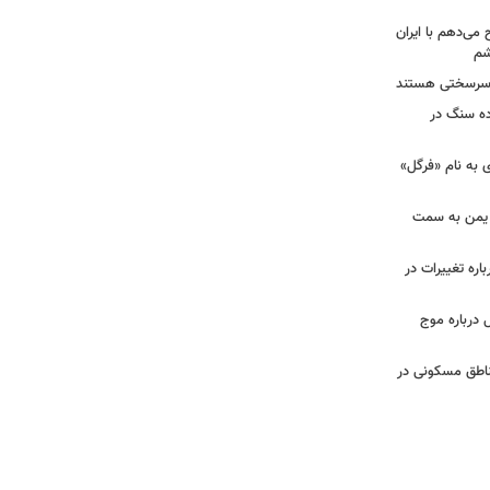
ح می‌دهم با ایران
شم
ان سرسختی هستند
ده سنگ در
ی به نام «فرگل»
از یمن به سمت
باره تغییرات در
الی کانال ۱۲ اسرائیل درباره موج
ناطق مسکونی در