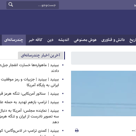
و
ریخ
دانش و فناوری
هوش مصنوعی
اندیشه
دین
کافه خبر
چندرسانه‌ای
آخرین اخبار چندرسانه‌ای
ببینید | ماهواره‌ها خسارت انفجار جبل‌ع
دادند
ببینید | ببینید | جزییات و رمز موفقیت 
ایرانی به پایگاه آمریکا
ببینید | ‏ سناتور آمریکایی: تنگه هرمز قب
ببینید | ترامپ بازهم تهدید به حمله علی
ببینید | نماینده مجلس: آمریکا به دنبا
سه تصویر نادرست از ایران و تنگه هرمز 
دهد
ببینید | کمدی ترامپ در لاس‌وگاس؛ ک