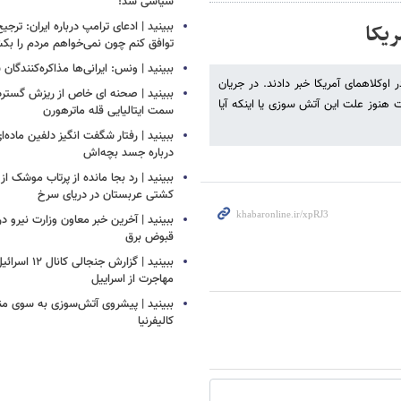
سیاسی شد!
ریکا
ببینید | ادعای ترامپ درباره ایران: ترجی
توافق کنم چون نمی‌خواهم مردم را بک
ببینید | ونس: ایرانی‌ها مذاکره‌کنندگ
اوکلاهمای آمریکا خبر دادند. در جریان
ببینید | صحنه ای خاص از ریزش گستر
 هنوز علت این آتش سوزی یا اینکه آیا
سمت ایتالیایی قله ماترهورن
ببینید | رفتار شگفت انگیز دلفین ماده‌ا
درباره جسد بچه‌اش
ببینید | رد بجا مانده از پرتاب موشک 
کشتی‌ عربستان در دریای سرخ
ببینید | آخرین خبر معاون وزارت نیرو در
قبوض برق
ببینید | گزارش جنج
مهاجرت از اسراییل
ببینید | پیشروی آتش‌سوزی به سوی م
کالیفرنیا