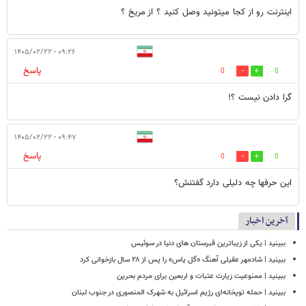
اینترنت رو از کجا میتونید وصل کنید ؟ از مریخ ؟
۰۹:۲۶ - ۱۴۰۵/۰۲/۲۲
پاسخ
0
0
گرا دادن نیست ؟!
۰۹:۴۷ - ۱۴۰۵/۰۲/۲۲
پاسخ
0
0
این حرفها چه دلیلی دارد گفتنش؟
آخرین اخبار
ببینید | یکی از زیباترین قبرستان های دنیا در سوئیس
ببینید | شادمهر عقیلی آهنگ «گل یاس» را پس از ۲۸ سال بازخوانی کرد
ببینید | ممنوعیت زیارت عتبات و اربعین برای مردم بحرین
ببینید | حمله توپخانه‌ای رژیم اسرائیل به شهرک المنصوری در جنوب لبنان