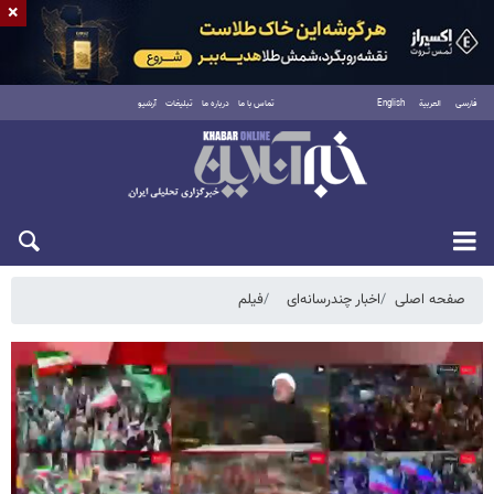
×
فارسی
العربية
English
تماس با ما
درباره ما
تبلیغات
آرشیو
جمعه ۱۶ مرداد ۱۴۰۵
صفحه اصلی
اخبار چندرسانه‌ای
فیلم