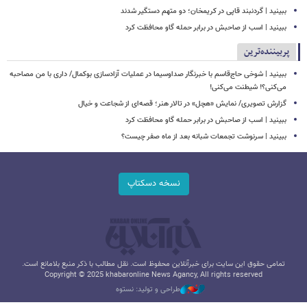
ببینید | گردنبند قاپی در کریمخان؛ دو متهم دستگیر شدند
ببینید | اسب از صاحبش در برابر حمله گاو محافظت کرد
پربیننده‌ترین
ببینید | شوخی حاج‌قاسم با خبرنگار صداوسیما در عملیات آزادسازی بوکمال/ داری با من مصاحبه‌
می‌کنی؟! شیطنت می‌کنی!
گزارش تصویری/ نمایش «هچل» در تالار هنر؛ قصه‌ای از شجاعت و خیال
ببینید | اسب از صاحبش در برابر حمله گاو محافظت کرد
ببینید | سرنوشت تجمعات شبانه بعد از ماه صفر چیست؟
نسخه دسکتاپ
تمامی حقوق این سایت برای خبرآنلاین محفوظ است. نقل مطالب با ذکر منبع بلامانع است.
Copyright © 2025 khabaronline News Agancy, All rights reserved
طراحی و تولید: نستوه