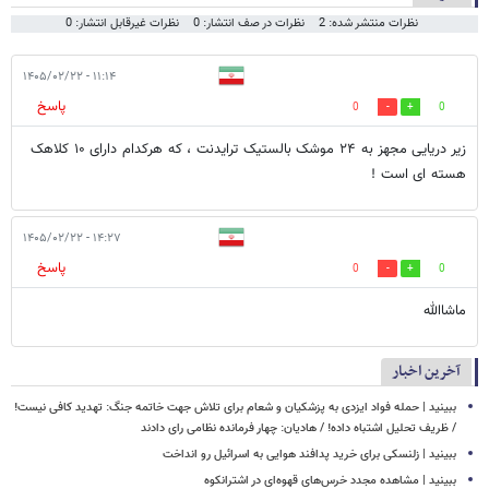
نظرات منتشر شده: 2
نظرات در صف انتشار: 0
نظرات غیرقابل انتشار: 0
۱۱:۱۴ - ۱۴۰۵/۰۲/۲۲
پاسخ
0
0
زیر دریایی مجهز به ۲۴ موشک بالستیک ترایدنت ، که هرکدام دارای ۱۰ کلاهک
هسته ای است !
۱۴:۲۷ - ۱۴۰۵/۰۲/۲۲
پاسخ
0
0
ماشاالله
آخرین اخبار
ببینید | حمله فواد ایزدی به پزشکیان و شعام برای تلاش جهت خاتمه جنگ: تهدید کافی نیست!
/ ظریف تحلیل اشتباه داده! / هادیان: چهار فرمانده نظامی رای دادند
ببینید | زلنسکی برای خرید پدافند هوایی به اسرائیل رو انداخت
ببینید | مشاهده مجدد خرس‌های قهوه‌ای در اشترانکوه