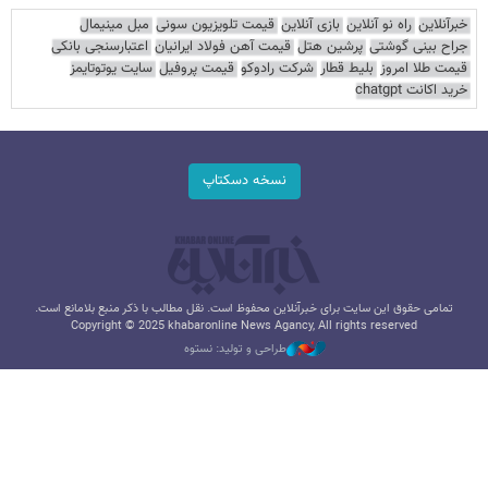
خبرآنلاین
راه نو آنلاین
بازی آنلاین
قیمت تلویزیون سونی
مبل مینیمال
جراح بینی گوشتی
پرشین هتل
قیمت آهن فولاد ایرانیان
اعتبارسنجی بانکی
قیمت طلا امروز
بلیط قطار
شرکت رادوکو
قیمت پروفیل
سایت یوتوتایمز
خرید اکانت chatgpt
نسخه دسکتاپ
تمامی حقوق این سایت برای خبرآنلاین محفوظ است. نقل مطالب با ذکر منبع بلامانع است.
Copyright © 2025 khabaronline News Agancy, All rights reserved
طراحی و تولید: نستوه