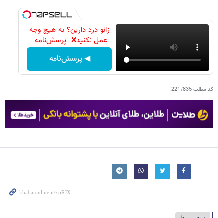
زانو درد دارین؟ به هیچ وجه
عمل نکنید❌ "پرسش‌نامه"
◀ پرسش‌نامه
کد مطلب
2217835