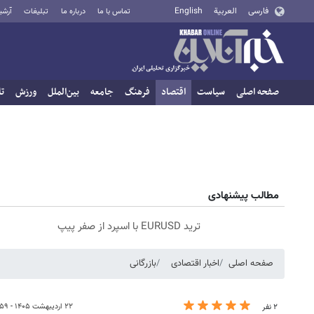
فارسی
العربية
English
تماس با ما
درباره ما
تبلیغات
آرشی
صفحه اصلی
سیاست
اقتصاد
فرهنگ
جامعه
بین‌الملل
ورزش
تا
مطالب پیشنهادی
ترید EURUSD با اسپرد از صفر پیپ
صفحه اصلی
اخبار اقتصادی
بازرگانی
۲۲ اردیبهشت ۱۴۰۵ - ۰۷:۵۹
۲ نفر