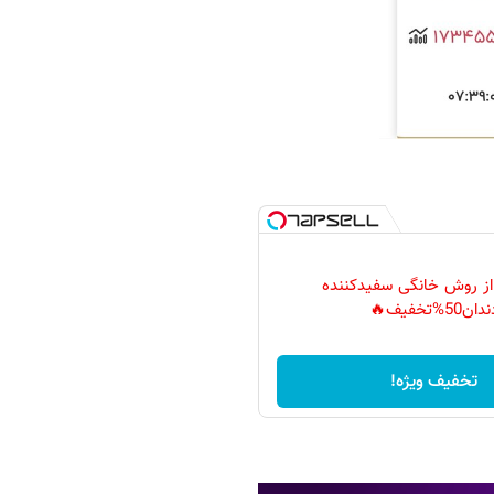
 از روش خانگی سفیدکننده
دان50%تخفیف🔥
تخفیف ویژه!