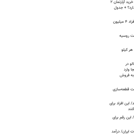
لیست قیمت خرید مسکن در نازی‌آباد/ خرید آپارتمان ۲
دارد؟ + جدول
سرپرستان خانوار بخوانند/ حساب این افراد ۴ میلیون
فت روسیه
هر کیلو
لو در
ا وارد
 به فروش
عت قطعه‌سازی
این افراد برای
 این رقم برای
 ایران/ درآمد