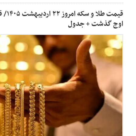
قیمت ط
اوج گذشت + جدول