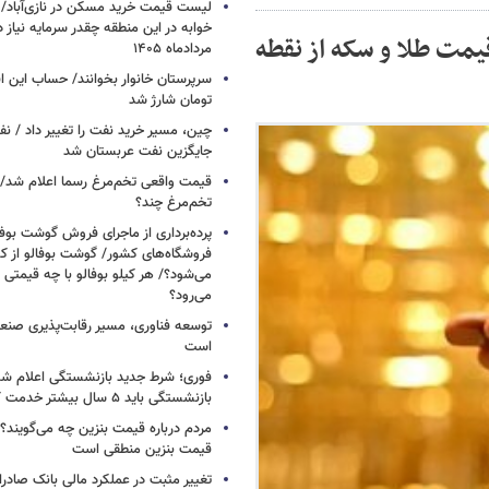
خوابه در این منطقه چقدر سرمایه نیاز 
لا و سکه امروز ۲۲ اردیبهشت ۱۴۰۵/ قیمت طلا و سکه از نقطه
مردادماه ۱۴۰۵
تومان شارژ شد
چین، مسیر خرید نفت را تغییر داد / ن
جایگزین نفت عربستان شد
قیمت واقعی تخم‌مرغ رسما اعلام شد/ 
تخم‌مرغ چند؟
پرده‌برداری از ماجرای فروش گوشت بوفا
فروشگاه‌های کشور/ گوشت بوفالو از کج
می‌شود؟/ هر کیلو بوفالو با چه قیمتی
می‌رود؟
توسعه فناوری، مسیر رقابت‌پذیری صن
است
فوری؛ شرط جدید بازنشستگی اعلام شد/ 
بازنشستگی باید ۵ سال بیشتر خدمت کنند
مردم درباره قیمت بنزین چه می‌گویند؟/
قیمت بنزین منطقی است
تغییر مثبت در عملکرد مالی بانک صادرات