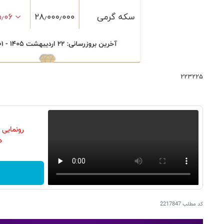
۲۲۳۲۲۵
رونمایی
دن
کد مطلب
2217847