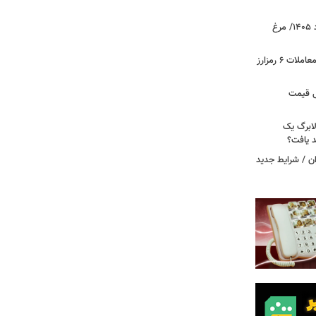
قیمت جدید گوشت مرغ امروز ۱۵ مرداد ۱۴۰۵/ مرغ
آخرین وضعیت بازار رمزارزها در جهان/ معاملات ۶ رمزارز
دول قیمت
لابرگ یک
د یافت؟
ان / شرایط جدید