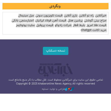
وبگردی
خبرآنلاین
راه نو آنلاین
بازی آنلاین
قیمت تلویزیون سونی
مبل مینیمال
جراح بینی گوشتی
پرشین هتل
قیمت آهن فولاد ایرانیان
اعتبارسنجی بانکی
قیمت طلا امروز
بلیط قطار
شرکت رادوکو
قیمت پروفیل
سایت یوتوتایمز
خرید اکانت chatgpt
نسخه دسکتاپ
تمامی حقوق این سایت برای خبرآنلاین محفوظ است. نقل مطالب با ذکر منبع بلامانع است.
Copyright © 2025 khabaronline News Agancy, All rights reserved
طراحی و تولید: نستوه