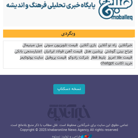
وبگردی
خبرآنلاین
راه نو آنلاین
بازی آنلاین
قیمت تلویزیون سونی
مبل مینیمال
جراح بینی گوشتی
پرشین هتل
قیمت آهن فولاد ایرانیان
اعتبارسنجی بانکی
قیمت طلا امروز
بلیط قطار
شرکت رادوکو
قیمت پروفیل
سایت یوتوتایمز
خرید اکانت chatgpt
نسخه دسکتاپ
تمامی حقوق این سایت برای خبرآنلاین محفوظ است. نقل مطالب با ذکر منبع بلامانع است.
Copyright © 2025 khabaronline News Agancy, All rights reserved
طراحی و تولید: نستوه