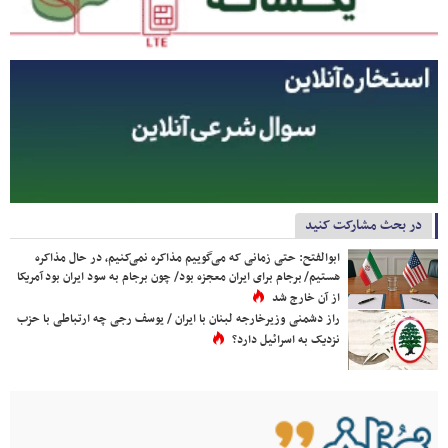
در بحث مشارکت کنید
ابوالفتح: حتی زمانی که می‌گوییم مذاکره نمی‌کنیم، در حال مذاکره
هستیم/ برجام برای ایران معجزه بود/ چون برجام به سود ایران بود آمریکا
از آن خارج شد
راز دشمنی وزیرخارجه لبنان با ایران / یوسف رجی چه ارتباطی با حزب
نزدیک به اسرائیل دارد؟