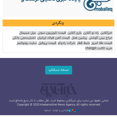
وبگردی
خبرآنلاین
راه نو آنلاین
بازی آنلاین
قیمت تلویزیون سونی
مبل مینیمال
جراح بینی گوشتی
پرشین هتل
قیمت آهن فولاد ایرانیان
اعتبارسنجی بانکی
قیمت طلا امروز
بلیط قطار
شرکت رادوکو
قیمت پروفیل
سایت یوتوتایمز
خرید اکانت chatgpt
نسخه دسکتاپ
تمامی حقوق این سایت برای خبرآنلاین محفوظ است. نقل مطالب با ذکر منبع بلامانع است.
Copyright © 2025 khabaronline News Agancy, All rights reserved
طراحی و تولید: نستوه