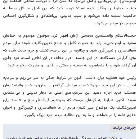
اینترنت‌پرو، گزارش‌هایی واصل می‌شود که فلان فرد با دریافت مبالغی هنگفت این
خط یا خطوط را واگذار کرده است! توجه کنید که این قبیل مسائل بعضاً به
حاکمیت نسبت داده می‌شود و سبب بدبینی، بی‌اعتمادی و شکل‌گیری احساس
تبعیض در مردم می‌شود.
حجت‌الاسلام والمسلمین محسنی اژه‌ای اظهار کرد: موضوع موسوم به خط‌های
سفید و اینترنت‌پرو، باید به صورت کامل و جامع تعیین‌تکلیف شود؛ برای مردم
شفاف‌سازی و تبیین‌گری شود و چنانچه در این عرصه، تخلف و جرم حادث شده که
وفق گزارش دستگاه‌ها در این جلسه، احراز تخلف در آن قطعی است، باید جلوی
آن گرفته شود و با متخلفین، به حسبه و مبتنی بر قانون و مقررات برخورد شود.
رئیس قوه قضاییه بیان داشت: اکنون در شرایط جنگی به سر می‌بریم و سرمایه
اصلی ما در این نبرد سرنوشت‌ساز، مردمان گرانقدر و وطن‌دوست و ولایتمدارمان
هستند؛ نباید اجازه دهیم این سرمایه‌های اصلی ما دچار بدبینی و بی‌اعتمادی
شوند؛ اکنون شرایط به گونه‌ای نیست که بخواهیم فی‌المثل بالغ بر ۵ ماه برای
تعیین‌تکلیف یک موضوع صبر کنیم؛ مردم از ما شفاف‌سازی و تبیین‌گری و احیای
حقوق عامه را می‌خواهند و ما به این مطالبه مردم، باید لبیک بگوییم.
خبرهای مرتبط
تاکید اژه ای بر رسیدگی فوق‌العاده به پرونده عناصر همراه با دشمن