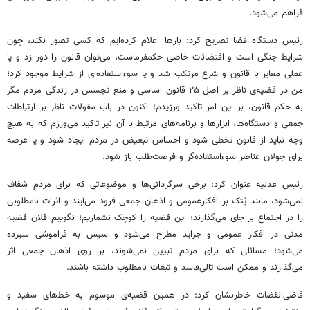
فراهم می‌شود.
رئیس دستگاه قضا تصریح کرد: بارها اعلام کرده‌ایم که کسی تصور نکند، چون
شرایط جنگی است و اقتضائات خاصی حکمفرماست، می‌توان قانون را دور زد و یا
عملی مغایر با قانون و شرع مرتکب شد و یا سوء‌استفاده‌ای از شرایط موجود کرد؛
من در قضیه‌ی ناظر بر اصل ۲۵ قانون اساسی و منع تجسس در زندگی مردم مگر
به حکم قانون، بر این امر تاکید ورزیدم؛ اکنون در باب مقولات ناظر بر ارتباطات
جمعی و دستگاه‌ها، ابزارها و برنامه‌های مرتبط با آن نیز تاکید می‌ورزم که به هیچ
وجه نباید از قانون تخطی شود و احساس تبعیض در مردم ایجاد شود و یا عرصه
برای جولان عناصر سوء‌استفاده‌گر و فرصت‌طلب باز شود.
رئیس عدلیه عنوان کرد: برخی سرگردانی‌ها و موضوعاتی که برای مردم شفاف
نمی‌شود، مانند پُتک بر افکارعمومی و اذهان جمعی فرود می‌آیند و اثرات نامطلوبی
را در اجتماع بر جای می‌گذارند؛ این قضیه را کوچک نشماریم؛ نگوییم فلان قضیه
مدتی در افکار عمومی و جراید مطرح می‌شود و سپس به فراموشی سپرده
می‌شود؛ مسائلی که برای مردم تبیین نمی‌شوند، بر روی اذهان جمعی اثر
می‌گذارند و ممکن است تالی‌فاسد و تبعات نامطلوب داشته باشند.
قاضی‌القضات خاطرنشان کرد: در همین قضیه‌ی موسوم به خط‌های سفید و