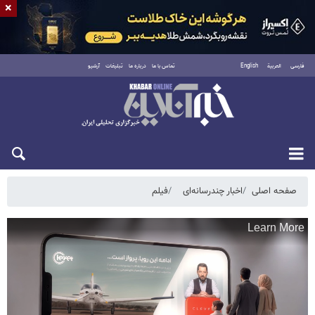
×
فارسی
العربية
English
تماس با ما
درباره ما
تبلیغات
آرشیو
پنجشنبه ۱۵ مرداد ۱۴۰۵
صفحه اصلی
اخبار چندرسانه‌ای
فیلم