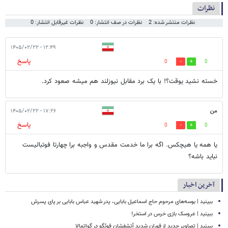
نظرات
نظرات منتشر شده: 2
نظرات در صف انتشار: 0
نظرات غیرقابل انتشار: 0
۱۲:۴۹ - ۱۴۰۵/۰۲/۲۲
پاسخ
0
0
خسته نشید یوقت؟! با یک برد مقابل نیوزلند هم میشه صعود کرد.
من
۱۷:۲۶ - ۱۴۰۵/۰۲/۲۲
پاسخ
0
0
یا همه یا هیچکس. اگه برا ما خدمت مقدس و واجبه برا چهارتا فوتبالیست
نباید باشه؟
آخرین اخبار
ببینید | بوسه‌های مرحوم حاج اسماعیل بابایی، پدر شهید عباس بابایی بر پای پسرش
ببینید | عروسک بازی خرس در استخر!
ببینید | تصاویر جدید از فوران شدید آتشفشان فوئگو در گواتمالا