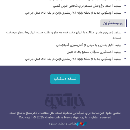
ببینید | ابتکار باغ‌وحش مسکو برای شادابی خرس قطبی
ببینید | ویدئویی جدید از لحظه زلزله ۷.۱ ریشتری ژاپن در یک اتاق عمل جراحی
پربیننده‌ترین
ببینید | جی‌دی ونس: مذاکره با ایران مانند قدم به جلو و عقب است؛ ایرانی‌ها بسیار سرسخت
هستند
بینید | فرار یک زوج با خودرو از آتش‌سوزی آخرالزمانی
ببینید | دستگیری سارقان مسلح باغات البرز
ببینید | ویدئویی جدید از لحظه زلزله ۷.۱ ریشتری ژاپن در یک اتاق عمل جراحی
نسخه دسکتاپ
تمامی حقوق این سایت برای خبرآنلاین محفوظ است. نقل مطالب با ذکر منبع بلامانع است.
Copyright © 2025 khabaronline News Agancy, All rights reserved
طراحی و تولید: نستوه