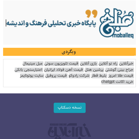
وبگردی
خبرآنلاین
راه نو آنلاین
بازی آنلاین
قیمت تلویزیون سونی
مبل مینیمال
جراح بینی گوشتی
پرشین هتل
قیمت آهن فولاد ایرانیان
اعتبارسنجی بانکی
قیمت طلا امروز
بلیط قطار
شرکت رادوکو
قیمت پروفیل
سایت یوتوتایمز
خرید اکانت chatgpt
نسخه دسکتاپ