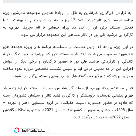
به گزارش خبرگزاری خبرآنلاین به نقل از روابط عمومی مجموعه تئاترشهر، ویژه
برنامه «جمعه های تئاترشهر» ساعت 17 روز جمعه بیست و پنجم اردیبهشت ماه با
نمایش مستند پرتره ای از زنده یاد بهرام بیضایی با نام «چریکه بهرام» به
کارگردانی فرشید قلی پور در تالار مشاهیر این مجموعه برگزار می شود.
در این ویژه برنامه که اولین نشست از سسلسله برنامه های پروژه «جمعه های
تئاترشهر» محسوب می شود، ابتدا فیلم مستند «چریکه بهرام» به نویسندگی، تهیه
کنندگی و کارگردانی فرشید قلی پور با حضور کارگردان و برخی دیگر از عوامل
اجرایی این اثر به نمایش درمی آید و سپس نشست تخصصی درباره نحوه ساخت
و تولید پروژه که دربرگیرنده ناگفته های جالب توجهی است، برگزار می شود.
فیلم مستند«چریکه بهرام» از جمله آثار شاخص سینمای مستند درباره زنده یاد
بهرام بیضایی نویسنده، پژوهشگر و کارگردان فقید تئاتر و سینمای کشورمان است
که علاوه بر حضور جشنواره «سینما حقیقت» در گروه سینمایی «هنر و تجربه –
سال 1398» ، جشنواره «دیوراما کشورهند – سال 2021»، جشنواره «داکا بنگلادش
– سال 2022» به نمایش درآمده است.