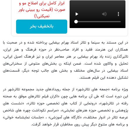
ابزار کامل برای اصلاح مو و
صورت (قیمت رو ببینی باور
نمیکنی!)
باتخفیف بخر
در این مستند به سینما و تئاتر استاد بهرام بیضایی پرداخته شده و در صحبت با
همکاران این هنرمند فقید و افراد صاحب‌نظر در حوزه‌ فرهنگ و هنر ایران،
تاثیرگذاری زنده یاد بهرام بیضایی بر هنر معاصر ایران و نیز فرهنگ اصیل ایرانی،
تحلیل و واکاوی شده است. ضمن اینکه ن بخش‌های متنوعی از سخنرانی‌های
استاد بیضایی در سال‌های مختلف و بخش های جالب توجه دیگر، قسمت‌های
تشکیل دهنده‌ این فیلم هستند.
ویژه برنامه «جمعه های تئاترشهر» از جمله رویدادهای جدید مجموعه تئاترشهر در
این دوره است که طی آن برنامه هایی چون «اکران فیلم تئاترهای موفق به صحنه
رفته در تئاترشهر»، «رونمایی از کتاب های تخصصی حوزه تئاتر»، «نشست های
پژوهشی و تخصصی حوزه هنرهای نمایشی»، «مراسم نکوداشت چهره های شاخص
عرصه تئاتر در ادوار مختلف»، «کارگاه های آموزشی» ، «جلسات نمایشنامه خوانی»
و برنامه های متنوع دیگر پیش روی مخاطبان قرار خواهد گرفت.