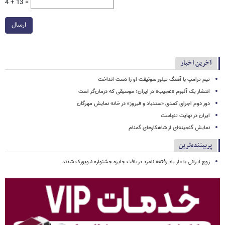
4 + 13 =
ارسال
آخرین اخبار
تیم ترامپ با آهنگ تیلور سوئیفت او را دست انداخت
انتشار یک آلبوم «عجیب» در ایران؛ موسیقی که درمان‌گر است
دور دوم اجرای کمدی «سندباد و فیروز» در خانه نمایش مهرگان
ایران در نهایت تنهاست
نمایش گنجینه‌ای از شاهکارهای گمنام
پربیننده‌ترین
زوج ایرانی با «از یاد رفته» نامزد دریافت جایزه جشنواره نیویورک شدند