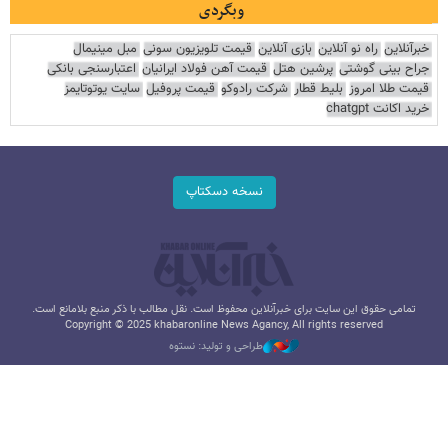
وبگردی
خبرآنلاین
راه نو آنلاین
بازی آنلاین
قیمت تلویزیون سونی
مبل مینیمال
جراح بینی گوشتی
پرشین هتل
قیمت آهن فولاد ایرانیان
اعتبارسنجی بانکی
قیمت طلا امروز
بلیط قطار
شرکت رادوکو
قیمت پروفیل
سایت یوتوتایمز
خرید اکانت chatgpt
نسخه دسکتاپ
تمامی حقوق این سایت برای خبرآنلاین محفوظ است. نقل مطالب با ذکر منبع بلامانع است.
Copyright © 2025 khabaronline News Agancy, All rights reserved
طراحی و تولید: نستوه