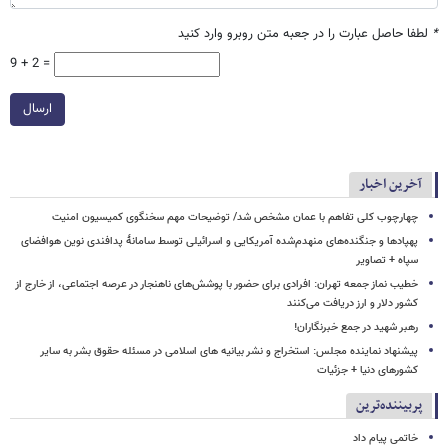
*
لطفا حاصل عبارت را در جعبه متن روبرو وارد کنید
9 + 2 =
ارسال
آخرین اخبار
چهارچوب کلی تفاهم با عمان مشخص شد/ توضیحات مهم سخنگوی کمیسیون امنیت
پهپادها و جنگنده‌های منهدم‌شده آمریکایی و اسرائیلی توسط سامانۀ پدافندی نوین هوافضای
سپاه + تصاویر
خطیب نماز جمعه تهران: افرادی برای حضور با پوشش‌های ناهنجار در عرصه اجتماعی، از خارج از
کشور دلار و ارز دریافت می‌کنند
رهبر شهید در جمع خبرنگاران!
پیشنهاد نماینده مجلس: استخراج و نشر بیانیه های اسلامی در مسئله حقوق بشر به سایر
کشورهای دنیا + جزئیات
پربیننده‌ترین
خاتمی پیام داد