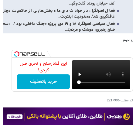
کف خیابان بودند گفت‌وگو…
فعال اصولگرا: در حوادث دی ماه بخش‌هایی از حاکمیت دچار
غافلگیری شد/ محدودیت اینترنت…
فعال سیاسی اصولگرا: ۱۸ و ۱۹ دی پروژه «جنگ داخلی» بود / «سه
ضلع رهبری، موشک و مردم»…
۲۹۲۱۸
این فشارسنج و نخری ضرر
کردی!
خرید باتخفیف
کد مطلب
2217996