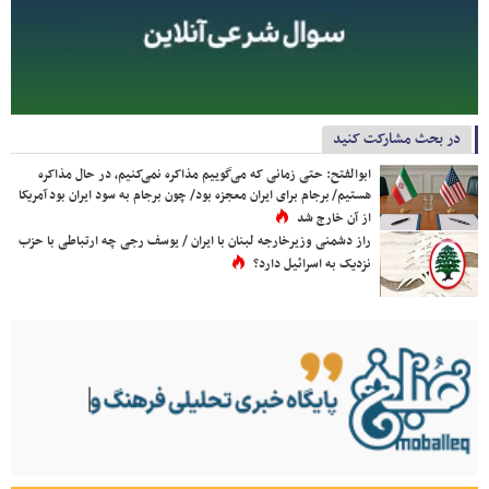
در بحث مشارکت کنید
ابوالفتح: حتی زمانی که می‌گوییم مذاکره نمی‌کنیم، در حال مذاکره
هستیم/ برجام برای ایران معجزه بود/ چون برجام به سود ایران بود آمریکا
از آن خارج شد
راز دشمنی وزیرخارجه لبنان با ایران / یوسف رجی چه ارتباطی با حزب
نزدیک به اسرائیل دارد؟