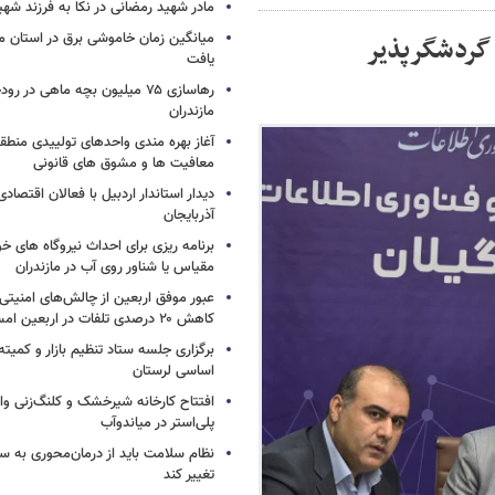
مادر شهید رمضانی در نکا به فرزند 
میانگین زمان خاموشی برق در استان م
ق گردشگرپذیر
یافت
رهاسازی ۷۵ میلیون بچه ماهی در ر
مازندران
آغاز بهره مندی واحدهای تولییدی منطقه 
معافیت ها و مشوق های قانونی
دیدار استاندار اردبیل با فعالان اقتصا
آذربایجان
برنامه ریزی برای احداث نیروگاه های
مقیاس یا شناور روی آب در مازندران
عبور موفق اربعین از چالش‌های امنیتی 
کاهش ۲۰ درصدی تلفات در اربعین امسال
برگزاری جلسه ستاد تنظیم بازار و کمیته
اساسی لرستان
افتتاح کارخانه شیرخشک و کلنگ‌زنی واح
پلی‌استر در میاندوآب
نظام سلامت باید از درمان‌محوری به 
تغییر کند