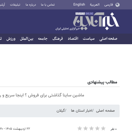
فارسی
العربية
English
تماس با ما
درباره ما
تبلیغات
آرشی
صفحه اصلی
سیاست
اقتصاد
فرهنگ
جامعه
بین‌الملل
ورزش
تا
مطالب پیشنهادی
ماشین ساینا گذاشتی برای فروش ؟ اینجا سریع و 
صفحه اصلی
اخبار استان ها
گیلان
۲۲ اردیبهشت ۱۴۰۵ - ۱۵:۲۰
۰ نفر