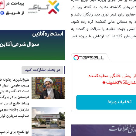
ت بر سر اجرای پروژه فیبر نوری اشاره
، «گروگان» بدهی‌های گذشته نشود. به گفته وی، در
اری برای فیبر نوری باید رایگان باشد و
اید به مسائل مالی گذشته گره زده شود.
های مسی جهت مقابله با سرقت و گفت: به
ی‌های گذشته که ارتباطی با پروژه فیبر
در بحث مشارکت کنید
 از روش خانگی سفیدکننده
شیخ‌نشین‌ها چگونه فک
دان50%تخفیف🔥
مسجدجامعی: عمان تن
است که نگاه متفاوتی 
عربستان برادر بزرگ‌
تخفیف ویژه!
مسلط خلیج فارس ا
سازمان وظیفه عمومی 
معافیت سربازان فراری
ابوالفتح: برای ترامپ