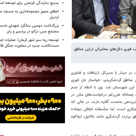
بسیج سازندگی فرصتی برای توسعه اس
اعطای مجوز مجموعه‌داری به مسجد محل
اردبیل
بزرگداشت دومین سالگرد شهدای خدمت
مجتمع مس درآلو در بردسیر و رابر
توسعه ریه سبز شهر کرمان/ عملیات ای
دست‌کاشت جدید در مجاورت جنگل قائم
صب فوری دکل‌های مخابراتی دراین مناطق
در دیدار با مدیرکل ارتباطات و فناوری
در مناطق گردشگرپذیر، خواستار حل فوری
این شهرستان شد. وی با انتقاد از عدم
 چمخاله علی‌رغم درخواست‌های مکرر در
دهی به‌شدت گلایه دارند، در حالی که
اری است، اما متأسفانه اتفاقی نیفتاده
کل‌های مونوپل 36 متری در سایر مناطق پرتردد گردشگری مانند بالالیل، لیلاکوه