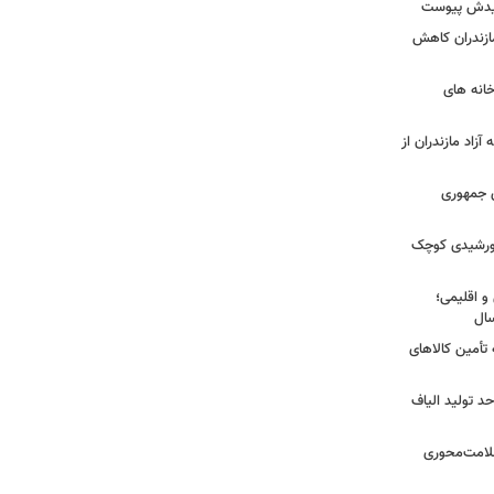
شهیدش پیوست
ازندران کاهش
ودخانه های
آزاد مازندران از
دی جمهوری
 خورشیدی کوچک
و اقلیمی؛
 تأمین کالاهای
د تولید الیاف
سلامت‌محوری