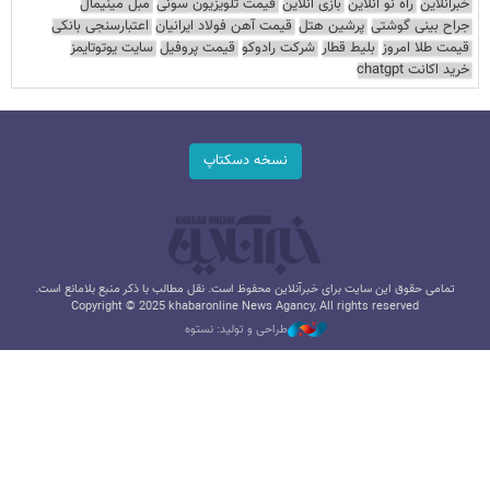
خبرآنلاین
راه نو آنلاین
بازی آنلاین
قیمت تلویزیون سونی
مبل مینیمال
جراح بینی گوشتی
پرشین هتل
قیمت آهن فولاد ایرانیان
اعتبارسنجی بانکی
قیمت طلا امروز
بلیط قطار
شرکت رادوکو
قیمت پروفیل
سایت یوتوتایمز
خرید اکانت chatgpt
نسخه دسکتاپ
تمامی حقوق این سایت برای خبرآنلاین محفوظ است. نقل مطالب با ذکر منبع بلامانع است.
Copyright © 2025 khabaronline News Agancy, All rights reserved
طراحی و تولید: نستوه