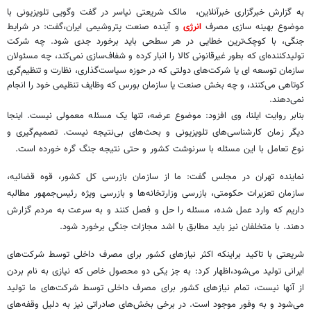
به گزارش خبرگزاری خبرآنلاین، مالک شریعتی نیاسر در گفت وگویی تلویزیونی با
موضوع بهینه سازی مصرف
انرژی
و آینده صنعت پتروشیمی ایران،گفت: در شرایط
جنگی، با کوچک‌ترین خطایی در هر سطحی باید برخورد جدی شود. چه شرکت
تولیدکننده‌ای که بطور غیرقانونی کالا را انبار کرده و شفاف‌سازی نمی‌کند، چه مسئولان
سازمان توسعه ای یا شرکت‌های دولتی که در حوزه سیاست‌گذاری، نظارت و تنظیم‌گری
کوتاهی می‌کنند، و چه بخش صنعت یا سازمان بورس که وظایف تنظیمی خود را انجام
نمی‌دهند.
بنابر روایت ایلنا، وی افزود: موضوع عرضه، تنها یک مسئله معمولی نیست. اینجا
دیگر زمان کارشناسی‌های تلویزیونی و بحث‌های بی‌نتیجه نیست. تصمیم‌گیری و
نوع تعامل با این مسئله با سرنوشت کشور و حتی نتیجه جنگ گره خورده است.
نماینده تهران در مجلس گفت: ما از سازمان بازرسی کل کشور، قوه قضائیه،
سازمان تعزیرات حکومتی، بازرسی وزارتخانه‌ها و بازرسی ویژه رئیس‌جمهور مطالبه
داریم که وارد عمل شده، مسئله را حل و فصل کنند و به سرعت به مردم گزارش
دهند. با متخلفان نیز باید مطابق با اشد مجازات جنگی برخورد شود.
شریعتی با تاکید براینکه اکثر نیازهای کشور برای مصرف داخلی توسط شرکت‌های
ایرانی تولید می‌شود،اظهار کرد: به جز یکی دو محصول خاص که نیازی به نام بردن
از آنها نیست، تمام نیازهای کشور برای مصرف داخلی توسط شرکت‌های ما تولید
می‌شود و به وفور موجود است. در برخی بخش‌های صادراتی نیز به دلیل وقفه‌های