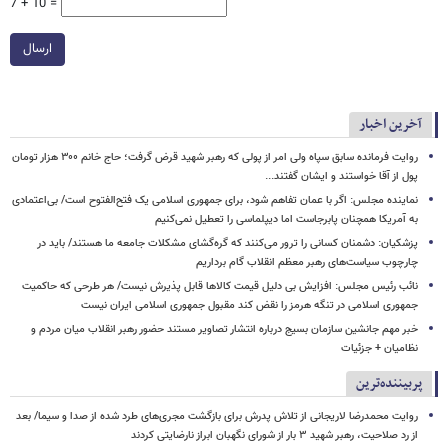
7 + 10 =
ارسال
آخرین اخبار
روایت فرمانده سابق سپاه ولی امر از پولی که رهبر شهید قرض گرفت؛ حاج خانم ۳۰۰ هزار تومان
پول از آقا خواستند و ایشان گفتند...
نماینده مجلس: اگر با عمان تفاهم شود، برای جمهوری اسلامی یک فتح‌الفتوح است/ بی‌اعتمادی
به آمریکا همچنان پابرجاست اما دیپلماسی را تعطیل نمی‌کنیم
پزشکیان: دشمنان کسانی را ترور می‌کنند که گره‌گشای مشکلات جامعه ما هستند/ باید در
چارچوب سیاست‌های رهبر معظم انقلاب گام برداریم
نائب رئیس مجلس: افزایش بی دلیل قیمت کالاها قابل پذیرش نیست/ هر طرحی که حاکمیت
جمهوری اسلامی در تنگه هرمز را نقض کند مقبول جمهوری اسلامی ایران نیست
خبر مهم جانشین سازمان بسیج درباره انتشار تصاویر مستند حضور رهبر انقلاب میان مردم و
نظامیان + جزئیات
پربیننده‌ترین
روایت محمدرضا لاریجانی از تلاش پدرش برای بازگشت مجری‌های طرد شده از صدا و سیما/ بعد
از رد صلاحیت، رهبر شهید ۳ بار از شورای نگهبان ابراز نارضایتی کردند