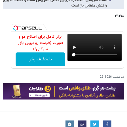
مالک شریعتی: محاصره دریایی نقض آتش‌بس است و دست ما برای
واکنش متقابل باز است
۲۹۲۱۸
ابزار کامل برای اصلاح مو و
صورت (قیمت رو ببینی باور
نمیکنی!)
باتخفیف بخر
کد مطلب
2218026