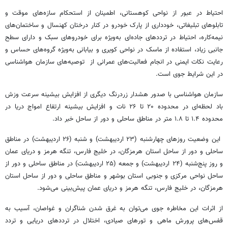
احتیاط در عبور از نواحی کوهستانی، اطمینان از استحکام‌ سازه‌های موقت و
تابلوهای تبلیغاتی، خودداری از پارک خودرو در کنار درختان کهنسال و ساختمان‌های
نیمه‌کاره، احتیاط در ترددهای جاده‌ای به‌ویژه برای خودروهای سبک و دارای سطح
جانبی زیاد، استفاده از ماسک در نواحی کویری و بیابانی به‌ویژه گروه‌های حساس و
رعایت نکات ایمنی در انجام فعالیت‌های عمرانی از توصیه‌های سازمان هواشناسی
در این شرایط جوی است.
سازمان هواشناسی با صدور هشدار زردرنگ دیگری از افزایش بیشینه سرعت وزش
باد لحظه‌ای در محدوده ۲۰ تا ۲۶ نات و افزایش بیشینه ارتفاع امواج دریا در
محدوده ۱.۴ تا ۱.۸ متر در مناطق ساحلی و دور از ساحل خبر داد.
این وضعیت روزهای چهارشنبه (۲۳ اردیبهشت) و شنبه (۲۶ اردیبهشت) در مناطق
ساحلی و دور از ساحل استان هرمزگان، در خلیج فارس، تنگه هرمز و دریای عمان
و روز پنج‌شنبه (۲۴ اردیبهشت) و جمعه (۲۵ اردیبهشت) در مناطق ساحلی و دور از
ساحل نواحی مرکزی و جنوبی استان بوشهر و مناطق ساحلی و دور از ساحل استان
هرمزگان، در خلیج فارس، تنگه هرمز و دریای عمان پیش‌بینی می‌شود.
از اثرات این مخاطره جوی می‌توان به غرق شدن شناگران و غواصان، آسیب به
قفس‌های پرورش ماهی و تورهای صیادی، اختلال در ترددهای دریایی و تردد