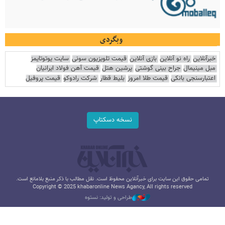
وبگردی
خبرآنلاین
راه نو آنلاین
بازی آنلاین
قیمت تلویزیون سونی
سایت یوتوتایمز
مبل مینیمال
جراح بینی گوشتی
پرشین هتل
قیمت آهن فولاد ایرانیان
اعتبارسنجی بانکی
قیمت طلا امروز
بلیط قطار
شرکت رادوکو
قیمت پروفیل
نسخه دسکتاپ
تمامی حقوق این سایت برای خبرآنلاین محفوظ است. نقل مطالب با ذکر منبع بلامانع است.
Copyright © 2025 khabaronline News Agancy, All rights reserved
طراحی و تولید: نستوه