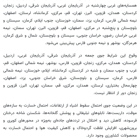
همسایه‌های غربی چهارشنبه در آذربایجان غربی، آذربایجان شرقی، اردبیل، زنجان،
کردستان، همدان، قزوین، البرز، تهران، قم، مرکزی، کرمانشاه، لرستان، اصفهان،
نیمه شمالی فارس، کرمان، یزد، سمنان، خوزستان، جنوب ایلام، کرمان، سیستان و
بلوچستان و پنج‌شنبه در مرکزی، اصفهان، قم، قزوین، البرز، تهران، سمنان، نیمه
غربی خراسان رضوی، خراسان جنوبی، سیستان و بلوچستان، شمال و شرق کرمان،
هرمزگان، بوشهر و نیمه جنوبی فارس پیش‌بینی می‌شود.
وقوع این شرایط جوی جمعه در آذربایجان شرقی، آذربایجان غربی، اردبیل،
کردستان، همدان، مرکزی، زنجان، قزوین، فارس، بوشهر، نیمه شمالی اصفهان، قم،
غرب و جنوب سمنان و شنبه در کردستان، کرمانشاه، ایلام، خوزستان، نیمه شمالی
فارس، کرمان، سیستان و بلوچستان، شرق خراسان جنوبی، یزد، اصفهان،
چهارمحال بختیاری، لرستان، همدان، مرکزی، قم، سمنان، تهران، البرز، قزوین و
زنجان دور از انتظار نیست.
در این وضعیت جوی احتمال سقوط اشیاء از ارتفاعات، احتمال خسارت به سازه‌های
موقت، داربست‌ها، تابلوهای تبلیغاتی و پوشش گلخانه‌ها، شکستن شاخه درختان
فرسوده، کاهش دید و اختلال در ترددهای جاده‌ای به‌ویژه در محورهای کویری و
برون‌شهری، افزایش غلظت گردوخاک و کاهش کیفیت هوا و احتمال خسارت به
محصولات کشاورزی وجود دارد.