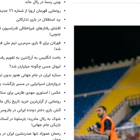
وینی رسما در رئال ماند
رونمایی قهرمان اروپا از شماره 11 جدید
برد استقلال در بازی تدارکاتی
افشای رفتارهای غیراخلاقی فدراسیون فو
جنوبی!
فورلان برای 6 بازی سرمربی تیم مل
شد!
باخت انگلیس به آرژانتین به تقویم رفت
لیونل مسی چگونه میلیاردر شد؟
ستاره ایران در جام جهانی هنوز بدون ت
دروازه‌بان اسپانیایی در مسیر بازگشت ب
عکس | استوری مهدی طارمی برای ستاره 
رونمایی از گران‌ترین خرید تاریخ رئال ما
آتش بازی دختر دونده ایرانی در بلاروس
شوک به رئال مادرید؛ بارسلونا در آستا
بازیکن جام جهانی!
رحمان عموزاد تنها صدرنشین ایران در برت
جهان