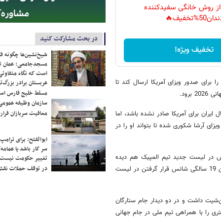
 از روش خانگی سفیدکننده
دان50%تخفیف🔥
در بحث مشارکت کنید
تخفیف ویژه!
شیخ‌نشین‌ها چگونه فک
مسجدجامعی: عمان تن
است که نگاه متفاوتی 
 برای صدور ویزای آمریکا ارسال کند تا
عربستان برادر بزرگ‌
مسلط خلیج فارس ا
برود.
سازمان وظیفه عمومی 
معافیت سربازان فراری
ایران برای آمریکا صادر نشده باشد، اما
ای آرشا شکوری شده تا بتواند او را در
ابوالفتح: برای ترامپ
سر کار باشد یا عمامه/
امش در لیست جدید تیم المپیک هم دیده
تغییر حکومت نیست/ 
در توقف حملات نقش
می‌شود و از سوی دیگر در جام جهانی زیر 17 سال بازی کرده، حالا شاید در سن 19 سالگی شانس قرار گرفتن در لیست
 پنج کلین‌شیت داشت و در دو دیدار جام ستارگان
ی را با همراهی تیم ملی در جام جهانی