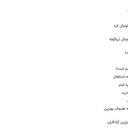
تبال کره
ی فوتبال اروگوئه
!
یم است!
ه استقلال
اینتر
درید
نه هایجک بهترین
رین آزادکاران