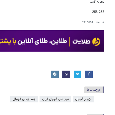
تجربه کند.
258 258
کد مطلب
2218074
برچسب‌ها
لژیونر فوتبال
تیم ملی فوتبال ایران
جام جهانی فوتبال