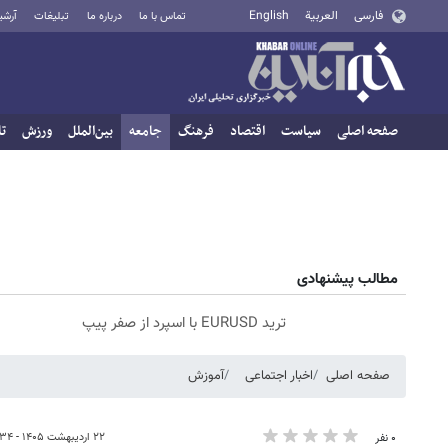
فارسی
العربية
English
تماس با ما
درباره ما
تبلیغات
آرشی
صفحه اصلی
سیاست
اقتصاد
فرهنگ
جامعه
بین‌الملل
ورزش
تا
مطالب پیشنهادی
ترید EURUSD با اسپرد از صفر پیپ
صفحه اصلی
اخبار اجتماعی
آموزش
۲۲ اردیبهشت ۱۴۰۵ - ۲۲:۳۴
۰ نفر