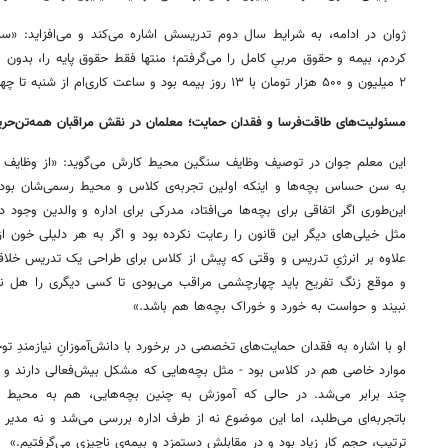
ژوان در ادامه، به شرایط سال دوم تدریسش اشاره می‌کند و می‌افزاید: «سا
کردم، بیمه و حقوق مربیِ کامل را می‌گرفتم؛ منتها فقط حقوق پایه را، بدون 
۲ میلیون و ۵۰۰ هزار تومان با ۱۳ روز بیمه بود و ساعت کاری‌ام از شنبه تا چهارشنبه، روزی چهار و نیم ساعت.»
مسئولیت‌های طاقت‌فرسا و فقدان حمایت؛ معلمان در نقش مراقبان همه‌تن‌حر
این معلم جوان در توصیف وظایف سنگین محیط کارش می‌گوید: «از وظایف و 
به سن حساس بچه‌ها و اینکه اولین تجربه‌ی کلاس و محیط رسمی‌شان بود، ت
این‌طوری اگر اتفاقی برای بچه‌ها می‌افتاد، مدرکی برای اداره و والدین وجود 
مثل خیلی‌های دیگر این قانون را رعایت نکرده بود و اگر به هر دلیلی خون از
علاوه بر انرژیِ تدریس و وقتی که پیش از کلاس برای طراحی یک تدریس خلا
و موقع زنگ تفریح باید چهارچشمی مراقب می‌بودی تا کسی دیگری را هل ن
نبیند و حواست به خورد و خوراک بچه‌ها هم باشد.»
او با اشاره به فقدان حمایت‌های تخصصی در برخورد با دانش‌آموزانِ نیازمندِ توج
موارد خاصی هم در کلاس بود - مثل بچه‌هایی که مشکل بیش‌فعالی دارند و اح
چند برابر می‌شد. در حالی که آموزش به چنین بچه‌هایی، هم به محیط مت
باتجربه‌ای می‌طلبد، اما این موضوع نه از طرف اداره بررسی می‌شد و نه مدیر م
ترتیب، حجم کار زیاد بود و در مقابلش دستمزد و بیمه‌ی ناچیزی می‌گرفتیم.»