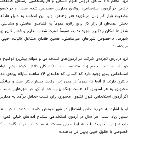
ثریا، معلم ۳۸ ساله‌ی دروس علوم انسانی و فارغ‌التحصیل رشته‌ی جا
ناکامی در آزمون استخدامی، روانه‌ی مدارس خصوصی شده است. او در خص
وضعیت بازار کارِ زنان می‌گوید: «در وهله‌ی اول، این انتخاب به دلیل علاقه
بخش عمده‌ای از بازار کار برای زنان، عموماً به فضاهای صنعتی و مشاغلی
شغل‌ها امکان یادگیری وجود ندارد، عموماً امنیت شغلی نداری و فشار کاری زیا
شهرها، به‌خصوص شهرهای غیرصنعتی، همین فقدان مشاغل باثبات، خیلی
می‌دهد.»
ثریا درباره‌ی تجربه‌ی شرکت در آزمون‌های استخدامی و موانع پیش‌رو توضیح م
دو بار، به دلیل حجم زیاد متقاضیان، با اینکه کلی تلاش کرده بودم نتو
استخدامی‌ بندی وجود دارد که کسانی که هف
بالاتری دارند. از آنجا که عموماً در میان زنان رقابت بسیار بالاتر است و میانگ
مجبوری به هر امتیازی که هست چنگ بزنی. جدا از آن، در شهرهایی مانند
اگر آزمون استخدامی قبول نشوی، مجبوری برای کسب حداقل درآمد به مدا
او با اشاره به شرایط خاص اشتغال در شهر خودش ادامه می‌دهد: « در سنندج
بسیار زیاد است. هر سال در آزمون استخدامی سنندج آدم‌های خیلی کمی، در
نتیجه زنان مجبورند یا با شرایطِ خیلی سخت به سمت کار در کارگاه‌ها و کا
خصوصی با حقوق خیلی پایین تن بدهند.»