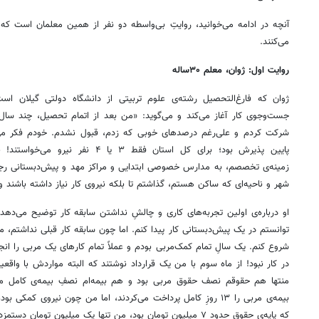
آنچه در ادامه می‌خوانید، روایتِ بی‌واسطه دو نفر از همین معلمان است که د
می‌کنند.
روایت اول: ژوان، معلم ۳۰ساله
ژوان که فارغ‌التحصیل رشته‌ی علوم تربیتی از دانشگاه دولتی گیلان اس
جست‌وجوی کار آغاز می‌کند و می‌گوید: «من بعد از اتمام تحصیل، چند س
شرکت کردم و علی‌رغم درصدهای خوبی که زدم، قبول نشدم. خودم فکر می‌ک
پایین پذیرش بود؛ برای کل استان فقط ۳ ی
زمینه‌ی تخصصم، به مدارس خصوصی ابتدایی و مراکز مهد و پیش‌دبستانی رجوع 
شهر و ناحیه‌ای که ساکن هستم، گذاشتم تا بلکه نیروی کار نیاز داشته باشند 
او درباره‌ی اولین تجربه‌های کاری و چالشِ نداشتن سابقه کار توضیح می‌دهد:
توانستم در یک پیش‌دبستانی کار پیدا کنم. اما چون سابقه کار قبلی نداشتم، 
شروع کنم. یک سالِ تمام کمک‌مربی بودم و عملاً تمام کارهای یک مربی را انجا
در کار نبود! از ماه سوم با من یک قرارداد نوشتند که البته مواردش با واقع
منتها هم حقوقم نصف حقوق مربی بود و هم بیمه‌ام نصفِ بیمه‌ی کامل مر
که پایه‌ی حقوق حدود ۷ میلیون تومان بود، من تنها یک میلیون تومان دستمزد می‌گرفتم. »