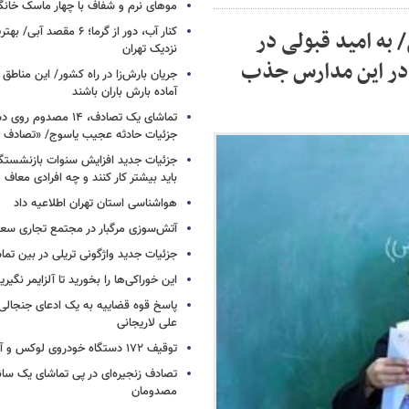
موهای نرم و شفاف با چهار ماسک خانگ
کنار آب، دور از گرما؛ ۶ مقصد
به امید قبولی در
نزدیک تهران
 در این مدارس جذب
جریان بارش‌زا در راه کشور/ این مناطق ا
آماده بارش باران باشند
تماشای یک تصادف، ۱۴ مص
جزئیات حادثه عجیب یاسوج/ «تصادف 
جزئیات جدید افزایش سنوات بازنشستگ
باید بیشتر کار کنند و چه افرادی معاف
هواشناسی استان تهران اطلاعیه داد
آتش‌سوزی مرگبار در مجتمع تجاری سع
جزئیات جدید واژگونی تریلی در بین تما
این خوراکی‌ها را بخورید تا آلزایمر نگیری
پاسخ قوه قضاییه به یک ادعای جنجالی 
علی لاریجانی
توقیف ۱۷۲ دستگاه خودروی لوکس و آپارتمان
تصادف زنجیره‌ای در پی تماشای یک سانح
مصدومان