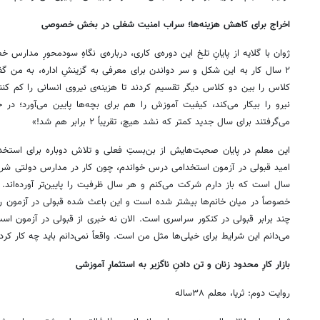
اخراج برای کاهش هزینه‌ها؛ سراب امنیت شغلی در بخش خصوصی
ژوان با گلایه از پایانِ تلخ این دوره‌ی کاری، درباره‌ی نگاهِ سودمحورِ مدارس 
۲ سال کار به این شکل و سر دواندن برای معرفی به گزینشِ اداره، به من گف
کلاس را بین دو کلاس دیگر تقسیم کردند تا هزینه‌ی نیروی انسانی را کم کنند. 
نیرو را بیکار می‌کند، کیفیت آموزش را هم برای بچه‌ها پایین می‌آورد؛ در ح
می‌گرفتند برای سال جدید کمتر که نشد هیچ، تقریباً ۲ برابر هم شد!»
این معلم در پایان صحبت‌هایش از بن‌بستِ فعلی و تلاش دوباره برای استخدا
سال است که باز دارم شرکت می‌کنم و هر سال ظرفیت را پایین‌تر آورده‌اند. د
خصوصاً در میان خانم‌ها بیشتر شده است و این باعث شده قبولی در آزمون رق
چند برابر قبولی در کنکور سراسری است. الان نه خبری از قبولی در آزمون 
می‌دانم این شرایط برای خیلی‌ها مثل من است. واقعاً نمی‌دانم باید چه کار کرد
بازار کارِ محدود زنان و تن دادنِ ناگزیر به استثمارِ آموزشی
روایت دوم: ثریا، معلم ۳۸ساله