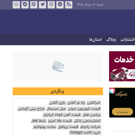
شنبه ۱۷ مرداد ۱۴۰۵
انتشارات
وبلاگ
استان‌ها
وبگردی
خبرآنلاین
راه نو آنلاین
بازی آنلاین
قیمت تلویزیون سونی
مبل مینیمال
جراح بینی گوشتی
پرشین هتل
قیمت آهن فولاد ایرانیان
اعتبارسنجی بانکی
قیمت طلا امروز
بلیط قطار
شرکت رادوکو
قیمت پروفیل
سایت یوتوتایمز
خرید اکانت chatgpt