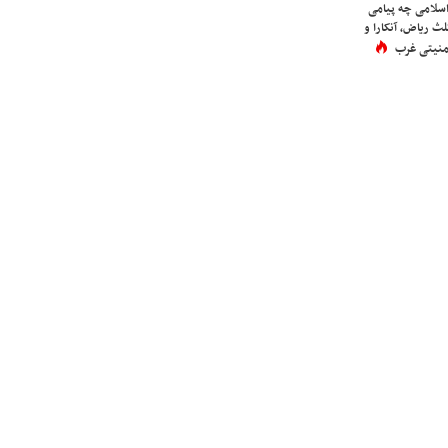
اسلامی چه پیامی
لث ریاض، آنکارا و
 امنیتی غرب