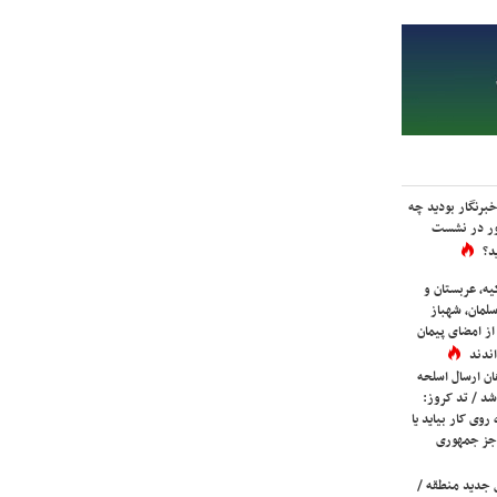
برنگار بودید چه
ور در نشست
د؟
یه، عربستان و
لمان، شهباز
ز امضای پیمان
ندند
ان ارسال اسلحه
شد / تد کروز:
روی کار بیاید یا
جز جمهوری
 جدید منطقه /