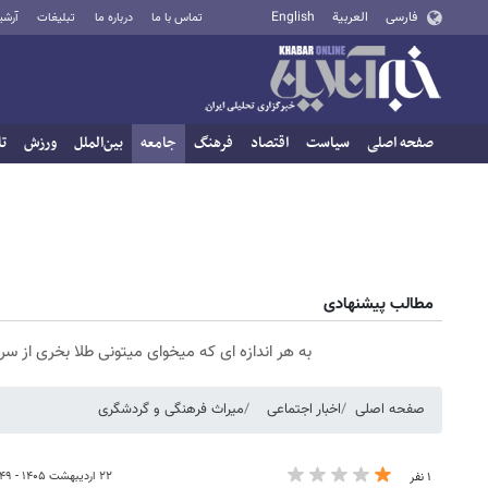
فارسی
العربية
English
تماس با ما
درباره ما
تبلیغات
آرشی
صفحه اصلی
سیاست
اقتصاد
فرهنگ
جامعه
بین‌الملل
ورزش
تا
مطالب پیشنهادی
به هر اندازه ای که میخوای میتونی طلا بخری از 
صفحه اصلی
اخبار اجتماعی
میراث فرهنگی و گردشگری
۲۲ اردیبهشت ۱۴۰۵ - ۱۵:۴۹
۱ نفر