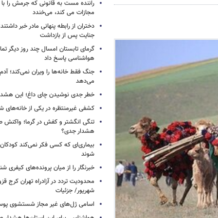
راننده مست به قانونی که جرمش را با 
مجازات می کند، می‌خندد
دختران از رابطه پنهانی مادر خبر داشتند؛
جنایت پس از بازداشت
گرمای تابستان امسال چند روز دیگر تما
هواشناسی پاسخ داد
جنگ فقط خانه‌ها را ویران نمی‌کند؛ آدم‌
می‌دهد
خطر جدی نوشیدن چای داغ؛ این هشدار 
کشفی غیرمنتظره در یکی از خانه‌های ش
تنگی انگشتر و کفش در گرما؛ واکنش ط
هشدار جدی؟
بیماری‌ای که کسی فکر نمی‌کند کودکان ب
شوند
خبرنگار را از میان پرونده‌های کیفری شن
شهریور/ جزئیات
اسامی ژل‌های غیر مجاز شستشوی پو