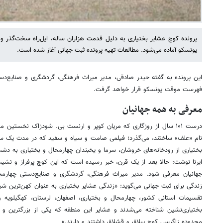
پرونده کوچ عشایر بختیاری به دلیل قدمت هزاران ساله، ایل‌راه سخت‌گذر و
یونسکو آماده می‌شود. مطالعات تهیه پرونده ثبت جهانی آغاز شده است.
این پرونده به گفته حیدر صادقی، مدیر میراث فرهنگی، گردشگری و صنایع‌دست
فهرست موقت یونسکو قرار خواهد گرفت.
معرفی به همه جهانیان
درست ۱۰۱ سال از روزگاری که مریان کوپر و ارنست بی. شودزاک نخستین م
نام «علف» ساختند، می‌گذرد؛ فیلمی صامت و سیاه و سفید که در مدت یک سا
بختیاری از رودخانه‌های خروشان، سرما و یخبندان چهارمحال و بختیاری به دشت
ایرنا نوشت: حالا بعد از یک قرن، خبر رسیده است که این کوچ پرفراز و نشی
جهانیان معرفی شود. مدیر میراث فرهنگی، گردشگری و صنایع‌دستی چهارمح
زندگی برای ثبت جهانی می‌گوید: «زندگی عشایر بختیاری به عنوان کهن‌ترین شی
تقسیمات استانی کشور، چهارمحال و بختیاری، اصفهان، لرستان، کهگیلویه و
بختیاری‌نشین شناخته می‌شدند و عشایر این منطقه که یکی از بزرگترین و 
محدوده زاگرسی کوچ ییلاق و قشلاق داشتند و دارند.»