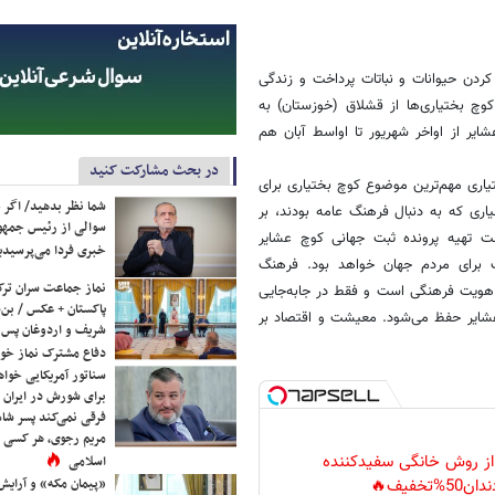
ردن حیوانات و نباتات پرداخت و زندگی
وچ بختیاری‌ها از قشلاق (خوزستان) به
یر از اواخر شهریور تا اواسط آبان هم
در بحث مشارکت کنید
اری مهم‌ترین موضوع کوچ بختیاری برای
شما نظر بدهید/ اگر خ
اری که به دنبال فرهنگ عامه بودند، بر
سوالی از رئیس جمه
ت تهیه پرونده ثبت جهانی کوچ عشایر
خبری فردا می‌پرسیدی
 برای مردم جهان خواهد بود. فرهنگ
نماز جماعت سران ترک
 هویت فرهنگی است و فقط در جابه‌جایی
پاکستان + عکس / بن‌س
عشایر حفظ می‌شود. معیشت و اقتصاد بر
شریف و اردوغان پس ا
دفاع مشترک نماز خوا
سناتور آمریکایی خواه
برای شورش در ایران 
فرقی نمی‌کند پسر شاه 
مریم رجوی، هر کسی 
 از روش خانگی سفیدکننده
اسلامی
«پیمان مکه» و آرایش
دان50%تخفیف🔥