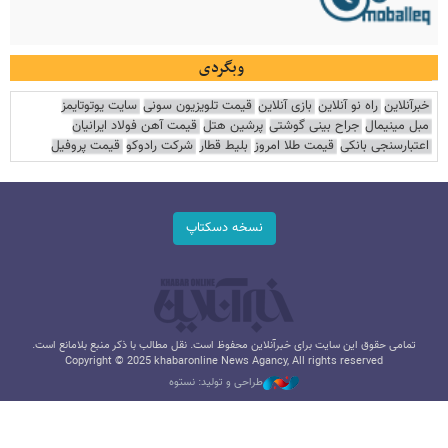
وبگردی
خبرآنلاین
راه نو آنلاین
بازی آنلاین
قیمت تلویزیون سونی
سایت یوتوتایمز
مبل مینیمال
جراح بینی گوشتی
پرشین هتل
قیمت آهن فولاد ایرانیان
اعتبارسنجی بانکی
قیمت طلا امروز
بلیط قطار
شرکت رادوکو
قیمت پروفیل
نسخه دسکتاپ
تمامی حقوق این سایت برای خبرآنلاین محفوظ است. نقل مطالب با ذکر منبع بلامانع است.
Copyright © 2025 khabaronline News Agancy, All rights reserved
طراحی و تولید: نستوه