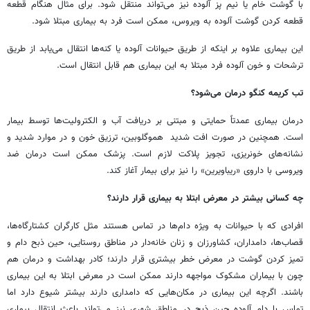
با گوشت خام یا نیم پز آلوده نیز می‌تواند منتقل شود. برای مثال هنگام قطعه
قطعه کردن گوشت آلوده به ویروس، ممکن است فرد به بیماری مبتلا شود.
این بیماری علاوه بر اینکه از طریق حیوانات آلوده یا کنه‌ها انتقال می‌یابد از طریق
ترشحات و خون آلوده فرد مبتلا به این بیماری هم قابل انتقال است.
تب کریمه کنگو درمان می‌شود؟
درمان بیماری عمدتاً حمایتی و مبتنی بر دریافت آب و الکترولیت‌ها توسط بیمار
است. همچنین در صورت افت شدید هموگلوبین، ترزیق خون و در موارد شدید و
نشانه‌های خونریزی، تجویز پلاکت لازم است. پزشک ممکن است درمان ضد
ویروسی با داروی «ریباویرین» را نیز برای بیمار آغاز کند.
چه کسانی بیشتر در معرض ابتلا به بیماری قرار دارند؟
افرادی که با حیوانات به ویژه دام‌ها در تماس هستند مثل کارگران کشتارگاه‌ها،
قصاب‌ها، دامداران، کشاورزان و زنان خانه‌دار در مناطق روستایی، حین ذبح دام و
تمیز کردن گوشت در معرض خطر بیشتری قرار دارند؛ کادر بهداشت و درمان هم
چون با بیماران مشکوک مواجهه دارند ممکن است در معرض ابتلا به این بیماری
باشند. اگرچه این بیماری در مکان‌هایی که دامداری دارند بیشتر شیوع دارد اما
تماس با دام آلوده حین ذبح در مناطق شهری نیز می‌تواند باعث انتقال بیماری