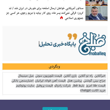
سناتور آمریکایی خواهان ارسال اسلحه برای شورش در ایران شد / تد
کروز: فرقی نمی‌کند پسر شاه روی کار بیاید یا مریم رجوی، هر کسی جز
جمهوری اسلامی
وبگردی
خبرآنلاین
راه نو آنلاین
بازی آنلاین
قیمت تلویزیون سونی
مبل مینیمال
جراح بینی گوشتی
پرشین هتل
قیمت آهن فولاد ایرانیان
اعتبارسنجی بانکی
قیمت طلا امروز
بلیط قطار
شرکت رادوکو
قیمت پروفیل
سایت یوتوتایمز
خرید اکانت chatgpt