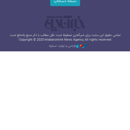
نسخه دسکتاپ
تمامی حقوق این سایت برای خبرآنلاین محفوظ است. نقل مطالب با ذکر منبع بلامانع است.
Copyright © 2025 khabaronline News Agancy, All rights reserved
طراحی و تولید: نستوه