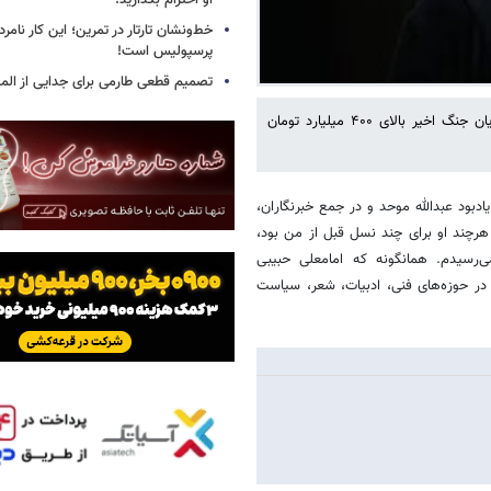
او احترام بگذارید!
خط‌ونشان تارتار در تمرین؛ این کار نامر
پرسپولیس است!
تصمیم قطعی طارمی برای جدایی از الم
رئیس فدراسیون کشتی گفت: محل فدراسیون و کمپ تیم‌های ملی در جریان جنگ اخیر بالای ۴۰۰ میلیارد تومان
دبود عبدالله موحد و در جمع خبرنگاران،
هرچند او برای چند نسل قبل از من بود،
رسیدم. همانگونه که امامعلی حبیبی
ه در حوزه‌های فنی، ادبیات، شعر، سیاست