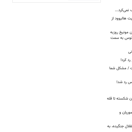
 نمی‌کرد...
ت هالیوود از
رن مونیخ روزبه
وونتوس به سمت
نی
د کرد!
ست / مشکل شما
یس رد شد!
ان شکسته تا قله
وریان و
قلال جنگیده، به