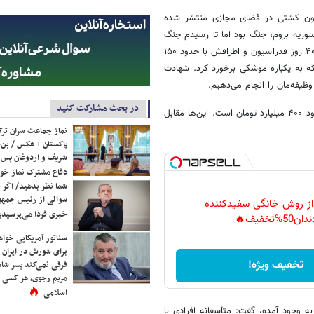
ون کشتی در فضای مجازی منتشر شده
وریه بروم، جنگ بود اما تا رسیدم جنگ
تمام شد. شاید چون گناهکارم، اتفاقی برایم نمی‌افتد. شما یک فیلم را دیدید. ۴۰ روز فدراسیون و اطرافش با حدود ۱۵۰
 به یکباره موشکی برخورد کرد. شهادت
ظیفه‌مان را انجام می‌دهیم.
در بحث مشارکت کنید
دبیر ادامه داد: برآورد هزینه‌ها برای بازسازی تمامی محل‌های تخریب شده، حدود ۴۰۰ میلیارد تومان است. این‌ها مقابل
نماز جماعت سران ترک
پاکستان + عکس / بن‌س
شریف و اردوغان پس ا
دفاع مشترک نماز خوا
شما نظر بدهید/ اگر خ
سوالی از رئیس جمه
 از روش خانگی سفیدکننده
خبری فردا می‌پرسیدی
دان50%تخفیف🔥
سناتور آمریکایی خواه
برای شورش در ایران 
تخفیف ویژه!
فرقی نمی‌کند پسر شاه 
مریم رجوی، هر کسی 
اسلامی
جود آمده، گفت: متأسفانه افرادی با