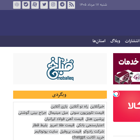
شنبه ۱۷ مرداد ۱۴۰۵
انتشارات
وبلاگ
استان‌ها
وبگردی
خبرآنلاین
راه نو آنلاین
بازی آنلاین
قیمت تلویزیون سونی
مبل مینیمال
جراح بینی گوشتی
پرشین هتل
قیمت آهن فولاد ایرانیان
اعتبارسنجی بانکی
قیمت طلا امروز
بلیط قطار
شرکت رادوکو
قیمت پروفیل
سایت یوتوتایمز
خرید اکانت chatgpt