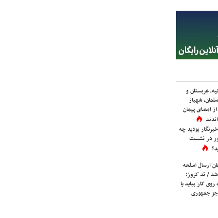
یه، عربستان و
لمان، شهباز
ز امضای پیمان
ندند
برنگار بودید چه
ور در نشست
د؟
ان ارسال اسلحه
شد / تد کروز:
روی کار بیاید یا
جز جمهوری