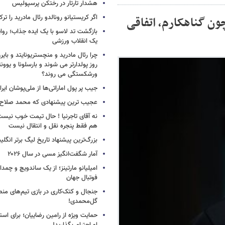
هشدار تارتار در رختکن پرسپولیس
اگر کریستیانو رونالدو رئال مادرید را ترک
چون گناهکارم، اتفاقی
بازگشت تد لاسو با یک ایده جذاب؛ روای
یک انقلاب ورزشی
چرا رئال مادرید و منچستریونایتد و بای
روز پولدارتر می شوند و بارسلونا و ی
ورشکستگی می روند؟
جیب پر پول اماراتی‌ها از ملی‌پوشان ایرا
عجیب ترین پیشنهادی که محمد صلاح ر
نه آقای تاجرنیا ! حال تیمت خوب نی
هم فقط پنجره نقل و انتقال نیست
بزرگ‌ترین پیشنهاد تاریخ لیگ برتر انگل
آمار شگفت‌انگیز مسی در سال ۲۰۲۶
امیلیانو مارتینز؛ از یک ساندویچ و چمد
فوتبال جهان
جنجال و کتک‌کاری در بازی تیم‌های منص
گل‌محمدی!
حمایت ویژه از رامین رضاییان؛ برای است