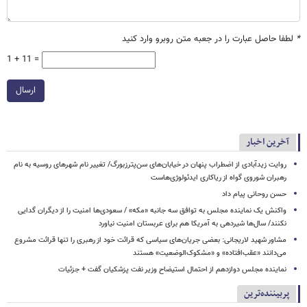
*
لطفا حاصل عبارت را در جعبه متن روبرو وارد کنید
1 + 11 =
ارسال
آخرین اخبار
روایت زیدآبادی از اضطراب پنهان در خیابان‌های سن‌پترزبورگ/ تغییر نام شهرهای روسیه به نام
رهبران شوروی گواه از ریاکاری ایدئولوژی‌هاست
حسن روحانی پیام داد
واکنش یک نماینده مجلس به توافق سه جانبه «مکه» / سعودی‌ها امنیت را از دیگران گدایی
نکنند/ سال‌ها شیردهی به آمریکا هم برای عربستان امنیت نیاورد
مشاور شهید لاریجانی: بعضی جریان‌های سیاسی که قرائت خود از رهبری را تنها قرائت مشروع
می‌دانند «عقب‌افتاده» و «مشکوک‌الوضعیت» هستند
نماینده مجلس دوازدهم از احتمال استیضاح وزیر نفت پزشکیان گفت + جزئیات
پربیننده‌ترین