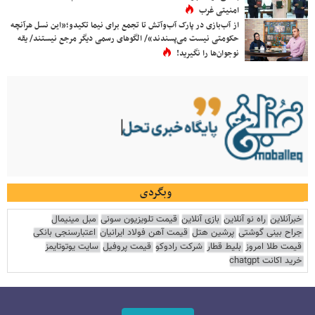
امنیتی غرب
از آب‌بازی در پارک آب‌وآتش تا تجمع برای نیما تکیدو؛«این نسل هرآنچه
حکومتی نیست می‌پسندند»/ الگوهای رسمی دیگر مرجع نیستند/ یقه
نوجوان‌ها را نگیرید!
وبگردی
خبرآنلاین
راه نو آنلاین
بازی آنلاین
قیمت تلویزیون سونی
مبل مینیمال
جراح بینی گوشتی
پرشین هتل
قیمت آهن فولاد ایرانیان
اعتبارسنجی بانکی
قیمت طلا امروز
بلیط قطار
شرکت رادوکو
قیمت پروفیل
سایت یوتوتایمز
خرید اکانت chatgpt