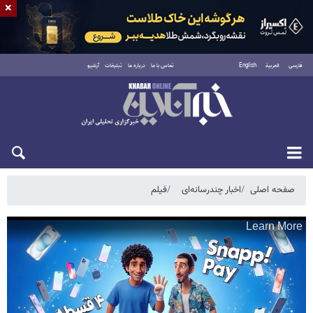
×
فارسی
العربية
English
تماس با ما
درباره ما
تبلیغات
آرشیو
پنجشنبه ۱۵ مرداد ۱۴۰۵
صفحه اصلی
اخبار چندرسانه‌ای
فیلم