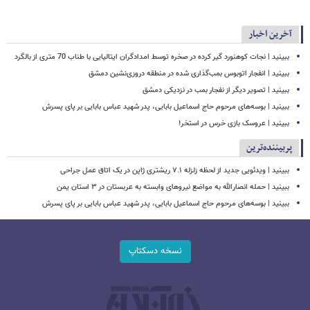
آخرین اخبار
ببینید | نجات کوهنورد گیر کرده در صخره توسط امدادگران ایتالیایی با طناب 70 متری از بالگرد
ببینید | انفجار اتوبوس بمب‌گذاری شده در منطقه دروزی‌نشین دمشق
ببینید | تصویر دیگر از نفجار بمب در نزدیکی دمشق
ببینید | بوسه‌های مرحوم حاج اسماعیل بابایی، پدر شهید عباس بابایی بر پای پسرش
ببینید | عروسک بازی خرس در استخر!
پربیننده‌ترین
ببینید | ویدئویی جدید از لحظه زلزله ۷.۱ ریشتری ژاپن در یک اتاق عمل جراحی
ببینید | حمله انصارالله به مواضع نیروهای وابسته به عربستان در ۳ استان یمن
ببینید | بوسه‌های مرحوم حاج اسماعیل بابایی، پدر شهید عباس بابایی بر پای پسرش
نسخه دسکتاپ