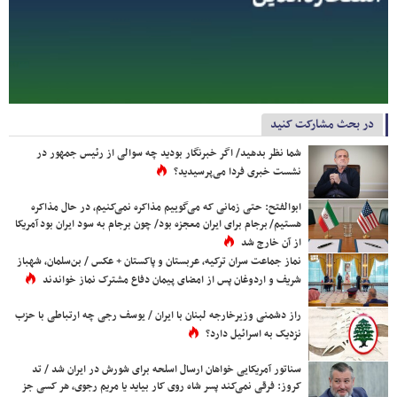
در بحث مشارکت کنید
شما نظر بدهید/ اگر خبرنگار بودید چه سوالی از رئیس جمهور در
نشست خبری فردا می‌پرسیدید؟
ابوالفتح: حتی زمانی که می‌گوییم مذاکره نمی‌کنیم، در حال مذاکره
هستیم/ برجام برای ایران معجزه بود/ چون برجام به سود ایران بود آمریکا
از آن خارج شد
نماز جماعت سران ترکیه، عربستان و پاکستان + عکس / بن‌سلمان، شهباز
شریف و اردوغان پس از امضای پیمان دفاع مشترک نماز خواندند
راز دشمنی وزیرخارجه لبنان با ایران / یوسف رجی چه ارتباطی با حزب
نزدیک به اسرائیل دارد؟
سناتور آمریکایی خواهان ارسال اسلحه برای شورش در ایران شد / تد
کروز: فرقی نمی‌کند پسر شاه روی کار بیاید یا مریم رجوی، هر کسی جز