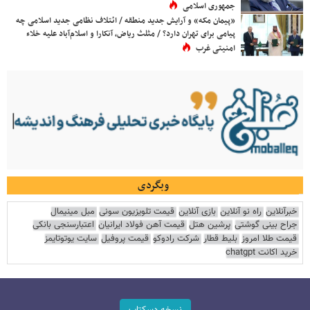
جمهوری اسلامی
«پیمان مکه» و آرایش جدید منطقه / ائتلاف نظامی جدید اسلامی چه
پیامی برای تهران دارد؟ / مثلث ریاض، آنکارا و اسلام‌آباد علیه خلاء
امنیتی غرب
وبگردی
خبرآنلاین
راه نو آنلاین
بازی آنلاین
قیمت تلویزیون سونی
مبل مینیمال
جراح بینی گوشتی
پرشین هتل
قیمت آهن فولاد ایرانیان
اعتبارسنجی بانکی
قیمت طلا امروز
بلیط قطار
شرکت رادوکو
قیمت پروفیل
سایت یوتوتایمز
خرید اکانت chatgpt