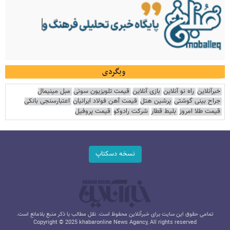
وبگردی
خبرآنلاین
راه نو آنلاین
بازی آنلاین
قیمت تلویزیون سونی
مبل مینیمال
جراح بینی گوشتی
پرشین هتل
قیمت آهن فولاد ایرانیان
اعتبارسنجی بانکی
قیمت طلا امروز
بلیط قطار
شرکت رادوکو
قیمت پروفیل
نسخه دسکتاپ
تمامی حقوق این سایت برای خبرآنلاین محفوظ است. نقل مطالب با ذکر منبع بلامانع است.
Copyright © 2025 khabaronline News Agancy, All rights reserved