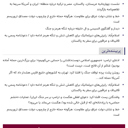
نشست چهارجانبه عربستان، پاکستان، مصر و ترکیه درباره منطقه؛ ایران و آمریکا سریعا به
تفاهم‌نامه بازگردند
خط و نشان دولت عراق برای مقاومت: هرگونه حمله خارج از چارچوب دولت مصداق تروریسم
است
دیدار و گفتگوی السیسی و ال خلیفه درباره تنگه هرمز و جنگ
اسلام‌آباد: رایزنی‌های دیپلماتیک برای کاهش تنش و تنگه هرمز ادامه دارد / دعوتنامه رسمی به
قالیباف و عراقچی برای سفر به پاکستان
پربیننده‌ترین
ادعای ترامپ: «جمهوری اسلامی دوست‌داشتنی را حسابی می‌کوبیم»؛ برای بزرگ‌ترین حمله آماده
بودیم/ غنائم از آنِ فاتح است، درست است؟
رویترز پشت پرده توقف جنگ را افشا کرد: تهران به کشورهای خلیج فارس هشدار داد که اگر
آمریکا حمله کند....
اسلام‌آباد: رایزنی‌های دیپلماتیک برای کاهش تنش و تنگه هرمز ادامه دارد / دعوتنامه رسمی به
قالیباف و عراقچی برای سفر به پاکستان
واشنگتن پست افشا کرد: دعوای لفظی هگست و ترامپ بر سر جنگ ایران/ عملیات «خشم
حماسی» با زرادخانه‌ای که از قبل خالی شده بود/ هگست می‌ماند یا می‌رود؟
خط و نشان دولت عراق برای مقاومت: هرگونه حمله خارج از چارچوب دولت مصداق تروریسم
است