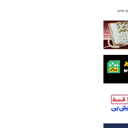
م جدید