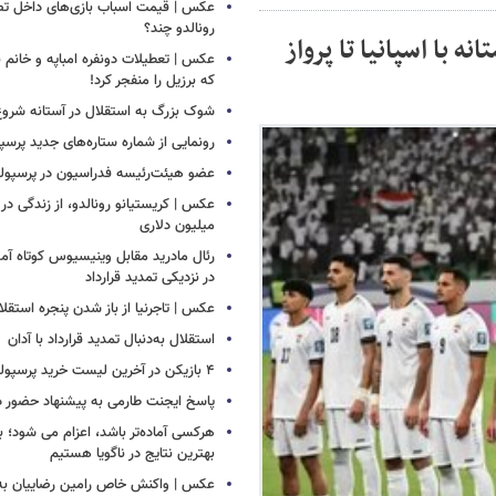
عکس | قیمت اسباب بازی‌های داخل تصو
رونالدو چند؟
ه با اسپانیا تا پرواز
عکس | تعطیلات دونفره امباپه و خانم ب
که برزیل را منفجر کرد!
شوک بزرگ به استقلال در آستانه شروع
رونمایی از شماره ستاره‌های جدید پرس
عضو هیئت‌رئیسه فدراسیون در پرسپ
عکس | کریستیانو رونالدو، از زندگی در فق
میلیون دلاری
رئال مادرید مقابل وینیسیوس کوتاه آمد
در نزدیکی تمدید قرارداد
عکس | تاجرنیا از باز شدن پنجره استقلا
استقلال به‌دنبال تمدید قرارداد با آدان
۴ بازیکن در آخرین لیست خرید پرسپولیس!
پاسخ ایجنت طارمی به پیشنهاد حضور د
هرکسی آماده‌تر باشد، اعزام می شود؛ 
بهترین نتایج در ناگویا هستیم
عکس | واکنش خاص رامین رضاییان به 