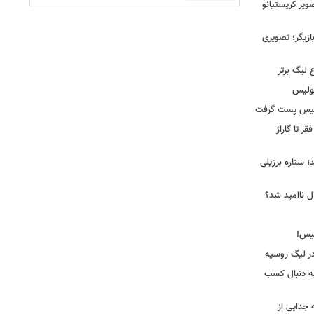
یر کریستیانو
ازیگر؛ تصویری
 لیگ برتر
پولیس
ولیس پست گرفت
ر تا گاراژ
؛ ستاره برزیلی
ل ناامید شد؟
ر لیگ روسیه
به دنبال کسب
جدایی از