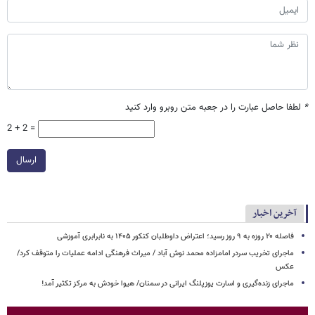
*
لطفا حاصل عبارت را در جعبه متن روبرو وارد کنید
2 + 2 =
ارسال
آخرین اخبار
فاصله ۲۰ روزه به ۹ روز رسید؛ اعتراض داوطلبان کنکور ۱۴۰۵ به نابرابری آموزشی
ماجرای تخریب سردر امامزاده محمد نوش ‌آباد / میراث فرهنگی ادامه عملیات را متوقف کرد/
عکس
ماجرای زنده‌گیری و اسارت یوزپلنگ ایرانی در سمنان/ هیوا خودش به مرکز تکثیر آمد!