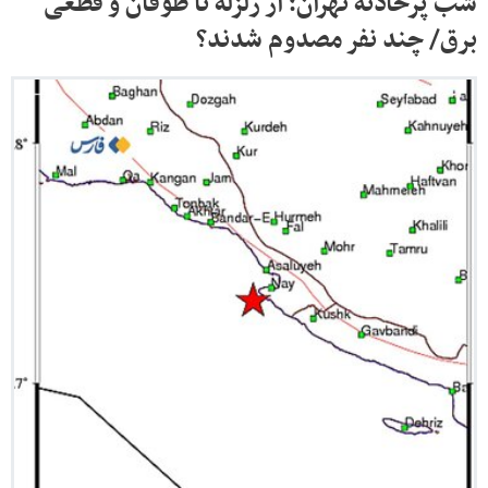
شب پرحادثه تهران؛ از زلزله تا طوفان و قطعی
برق/ چند نفر مصدوم شدند؟