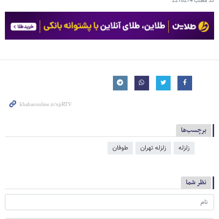
کد مطلب
2218274
برچسب‌ها
زلزله
زلزله تهران
طوفان
نظر شما