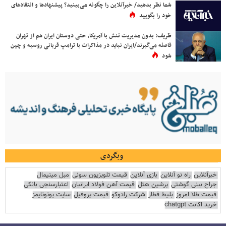
شما نظر بدهید/ خبرآنلاین را چگونه می‌بینید؟ پیشنهادها و انتقادهای
خود را بگویید
ظریف: بدون مدیریت تنش با آمریکا، حتی دوستان ایران هم از تهران
فاصله می‌گیرند/ایران نباید در مذاکرات با ترامپ قربانی روسیه و چین
شود
وبگردی
خبرآنلاین
راه نو آنلاین
بازی آنلاین
قیمت تلویزیون سونی
مبل مینیمال
جراح بینی گوشتی
پرشین هتل
قیمت آهن فولاد ایرانیان
اعتبارسنجی بانکی
قیمت طلا امروز
بلیط قطار
شرکت رادوکو
قیمت پروفیل
سایت یوتوتایمز
خرید اکانت chatgpt