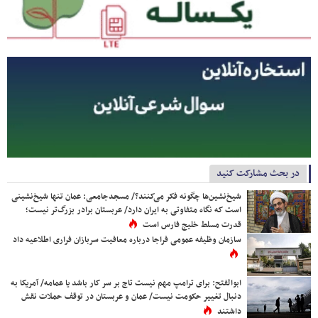
در بحث مشارکت کنید
شیخ‌نشین‌ها چگونه فکر می‌کنند؟/ مسجدجامعی: عمان تنها شیخ‌نشینی
است که نگاه متفاوتی به ایران دارد/ عربستان برادر بزرگ‌تر نیست؛
قدرت مسلط خلیج فارس است
سازمان وظیفه عمومی فراجا درباره معافیت سربازان فراری اطلاعیه داد
ابوالفتح: برای ترامپ مهم نیست تاج بر سر کار باشد یا عمامه/ آمریکا به
دنبال تغییر حکومت نیست/ عمان و عربستان در توقف حملات نقش
داشتند