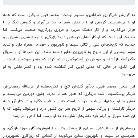
به گزارش خبرگزاری خبرآنلاین، تسنیم نوشت: محمد فیلی بازیگری است که همه
او را می‌شناسند. گروهی او را با نقش شمر به یاد می‌آورند و گروهی دیگر پا را
فراتر می‌گذارند و از آثار «تفنگ سرپر» و «روزی روزگاری» صحبت می‌کنند. اما
حقیقت این است که او کارنامه‌ای درخشان دارد؛ بازیگری با لهجه شیرین شیرازی و
جذاب، که تاریخچه‌ای غنی از تئاتر، سینما و تلویزیون با خود به همراه دارد و شاید
سهم بیشتری از این تاریخ به تلویزیون تعلق داشته باشد. این شب‌ها او با سریال
«گذرگاه» بازگشته و خودش در گفت‌وگویی اعلام کرده که چقدر خوشحال است از
این اتفاق، در حالی که مدتی گویی کنار گذاشته شده بود و کمتر نقش به او
می‌رسید.
این سخن محمد فیلی، یادآور گفته‌ای تلخ و تکان‌دهنده از عزت‌الله رمضانی‌فر،
بازیگر پیشکسوت، شد؛ بازیگری که هنوز هم با قدرت جلوی دوربین می‌ایستد و
نقش به او پیشنهاد می‌شود. درست است که او با فیلم «گاو» و در کنار آن همه
بازیگر کارکشته و بزرگ، سهمی از تاریخ هنر این کشور دارد و می‌تواند بگوید که با
آن همه سریال و فیلم باید نقش‌های شایسته به او برسد، اما گاهی نمی‌رسد.
رمضانی‌فر از مسافرکشی بسیاری از پیشکسوتان و فراموش‌شدگان حوزه بازیگری و
هنرمندی در سینما و تلویزیون سخن می‌گوید؛ از کسانی که روزگاری تصویربردار