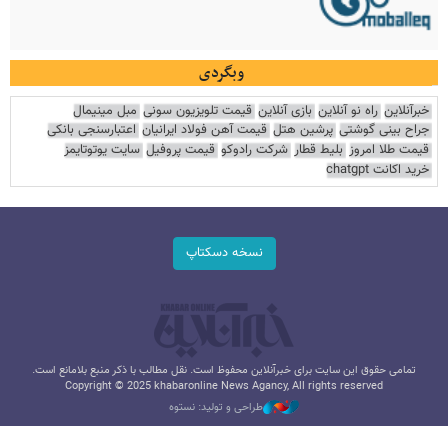
وبگردی
خبرآنلاین
راه نو آنلاین
بازی آنلاین
قیمت تلویزیون سونی
مبل مینیمال
جراح بینی گوشتی
پرشین هتل
قیمت آهن فولاد ایرانیان
اعتبارسنجی بانکی
قیمت طلا امروز
بلیط قطار
شرکت رادوکو
قیمت پروفیل
سایت یوتوتایمز
خرید اکانت chatgpt
نسخه دسکتاپ
تمامی حقوق این سایت برای خبرآنلاین محفوظ است. نقل مطالب با ذکر منبع بلامانع است.
Copyright © 2025 khabaronline News Agancy, All rights reserved
طراحی و تولید: نستوه