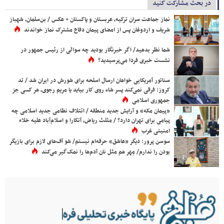
در بحث مشارکت کنید
نماز جماعت سران ترکیه، عربستان و پاکستان + عکس / بن‌سلمان، شهباز
شریف و اردوغان پس از امضای پیمان دفاع مشترک نماز خواندند
شما نظر بدهید/ اگر خبرنگار بودید چه سوالی از رئیس جمهور در
نشست خبری فردا می‌پرسیدید؟
سناتور آمریکایی خواهان ارسال اسلحه برای شورش در ایران شد / تد
کروز: فرقی نمی‌کند پسر شاه روی کار بیاید یا مریم رجوی، هر کسی جز
جمهوری اسلامی
«پیمان مکه» و آرایش جدید منطقه / ائتلاف نظامی جدید اسلامی چه
پیامی برای تهران دارد؟ / مثلث ریاض، آنکارا و اسلام‌آباد علیه خلاء
امنیتی غرب
سوسن پرور: دیگر «عاشق» حرفه‌ام نیستم/ شو آف‌های لازم برای بازیگر
بودن را ندارم/ مِهر هم مثل نان آدم‌ها را نمک‌گیر می‌کند