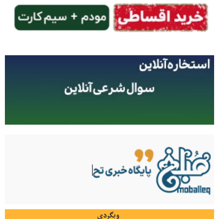
وبگردی