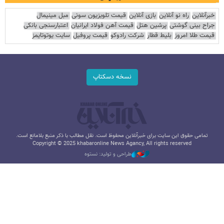
خبرآنلاین
راه نو آنلاین
بازی آنلاین
قیمت تلویزیون سونی
مبل مینیمال
جراح بینی گوشتی
پرشین هتل
قیمت آهن فولاد ایرانیان
اعتبارسنجی بانکی
قیمت طلا امروز
بلیط قطار
شرکت رادوکو
قیمت پروفیل
سایت یوتوتایمز
نسخه دسکتاپ
تمامی حقوق این سایت برای خبرآنلاین محفوظ است. نقل مطالب با ذکر منبع بلامانع است.
Copyright © 2025 khabaronline News Agancy, All rights reserved
طراحی و تولید: نستوه