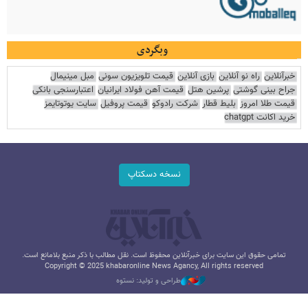
وبگردی
خبرآنلاین
راه نو آنلاین
بازی آنلاین
قیمت تلویزیون سونی
مبل مینیمال
جراح بینی گوشتی
پرشین هتل
قیمت آهن فولاد ایرانیان
اعتبارسنجی بانکی
قیمت طلا امروز
بلیط قطار
شرکت رادوکو
قیمت پروفیل
سایت یوتوتایمز
خرید اکانت chatgpt
نسخه دسکتاپ
تمامی حقوق این سایت برای خبرآنلاین محفوظ است. نقل مطالب با ذکر منبع بلامانع است.
Copyright © 2025 khabaronline News Agancy, All rights reserved
طراحی و تولید: نستوه