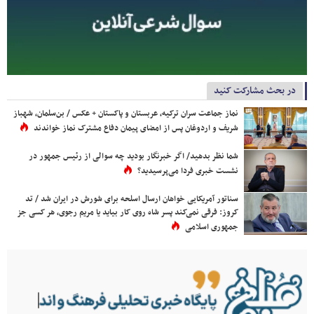
در بحث مشارکت کنید
نماز جماعت سران ترکیه، عربستان و پاکستان + عکس / بن‌سلمان، شهباز
شریف و اردوغان پس از امضای پیمان دفاع مشترک نماز خواندند
شما نظر بدهید/ اگر خبرنگار بودید چه سوالی از رئیس جمهور در
نشست خبری فردا می‌پرسیدید؟
سناتور آمریکایی خواهان ارسال اسلحه برای شورش در ایران شد / تد
کروز: فرقی نمی‌کند پسر شاه روی کار بیاید یا مریم رجوی، هر کسی جز
جمهوری اسلامی