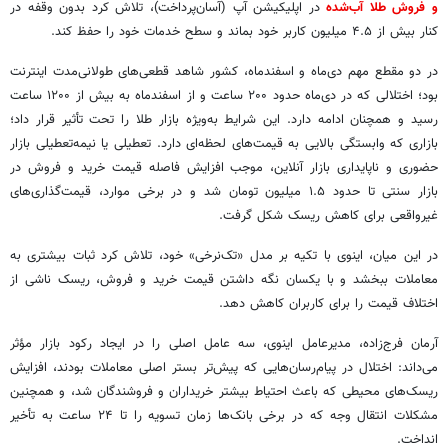
و فروش طلا آب‌شده
در اپلیکیشن آپ (آسان‌پرداخت)، تلاش کرد بدون وقفه در
کنار بیش از ۴.۵ میلیون کاربر خود بماند و سطح خدمات خود را حفظ کند.
در دو مقطع مهم دی‌ماه و اسفندماه، کشور شاهد قطعی‌های طولانی‌مدت اینترنت
بود؛ اختلالی که در دی‌ماه حدود ۲۰۰ ساعت و از اسفندماه به بیش از ۱۲۰۰ ساعت
رسید و همچنان ادامه دارد. این شرایط به‌ویژه بازار طلا را تحت تأثیر قرار داد؛
بازاری که وابستگی بالایی به قیمت‌های لحظه‌ای دارد. تعطیلی یا نیمه‌تعطیلی بازار
حضوری و ناپایداری بازار آنلاین، موجب افزایش فاصله قیمت خرید و فروش در
بازار سنتی تا حدود ۱.۵ میلیون تومان شد و در برخی موارد، قیمت‌گذاری‌های
غیرواقعی برای کاهش ریسک شکل گرفت.
در این میان، اینوی با تکیه بر مدل «تک‌نرخی» خود، تلاش کرد ثبات بیشتری به
معاملات ببخشد و با یکسان نگه داشتن قیمت خرید و فروش، ریسک ناشی از
اختلاف قیمت را برای کاربران کاهش دهد.
آرمان فرج‌زاده، مدیرعامل اینوی، سه عامل اصلی را در ایجاد رکود بازار مؤثر
می‌داند: اختلال در پیام‌رسان‌هایی که پیش‌تر بستر اصلی معاملات بودند، افزایش
ریسک‌های محیطی که باعث احتیاط بیشتر خریداران و فروشندگان شد، و همچنین
مشکلات انتقال وجه که در برخی بانک‌ها زمان تسویه را تا ۲۴ ساعت به تأخیر
انداخت.