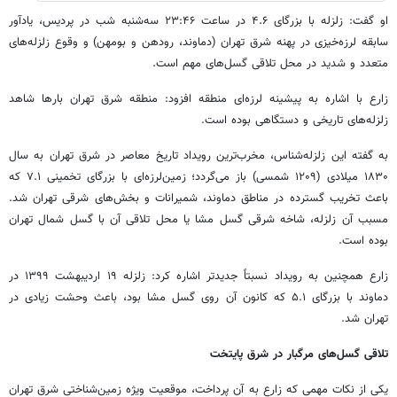
او گفت: زلزله با بزرگای ۴.۶ در ساعت ۲۳:۴۶ سه‌شنبه شب در پردیس، یادآور
سابقه لرزه‌خیزی در پهنه شرق تهران (دماوند، رودهن و بومهن) و وقوع زلزله‌های
متعدد و شدید در محل تلاقی گسل‌های مهم است.
زارع با اشاره به پیشینه لرزه‌ای منطقه افزود: منطقه شرق تهران بارها شاهد
زلزله‌های تاریخی و دستگاهی بوده است.
به گفته این زلزله‌شناس، مخرب‌ترین رویداد تاریخ معاصر در شرق تهران به سال
۱۸۳۰ میلادی (۱۲۰۹ شمسی) باز می‌گردد؛ زمین‌لرزه‌ای با بزرگای تخمینی ۷.۱ که
باعث تخریب گسترده در مناطق دماوند، شمیرانات و بخش‌های شرقی تهران شد.
مسبب آن زلزله، شاخه شرقی گسل مشا یا محل تلاقی آن با گسل شمال تهران
بوده است.
زارع همچنین به رویداد نسبتاً جدیدتر اشاره کرد: زلزله ۱۹ اردیبهشت ۱۳۹۹ در
دماوند با بزرگای ۵.۱ که کانون آن روی گسل مشا بود، باعث وحشت زیادی در
تهران شد.
تلاقی گسل‌های مرگبار در شرق پایتخت
یکی از نکات مهمی که زارع به آن پرداخت، موقعیت ویژه زمین‌شناختی شرق تهران