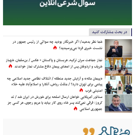
در بحث مشارکت کنید
شما نظر بدهید/ اگر خبرنگار بودید چه سوالی از رئیس جمهور در
نشست خبری فردا می‌پرسیدید؟
نماز جماعت سران ترکیه، عربستان و پاکستان + عکس / بن‌سلمان، شهباز
شریف و اردوغان پس از امضای پیمان دفاع مشترک نماز خواندند
«پیمان مکه» و آرایش جدید منطقه / ائتلاف نظامی جدید اسلامی چه
پیامی برای تهران دارد؟ / مثلث ریاض، آنکارا و اسلام‌آباد علیه خلاء
امنیتی غرب
سناتور آمریکایی خواهان ارسال اسلحه برای شورش در ایران شد / تد
کروز: فرقی نمی‌کند پسر شاه روی کار بیاید یا مریم رجوی، هر کسی جز
جمهوری اسلامی