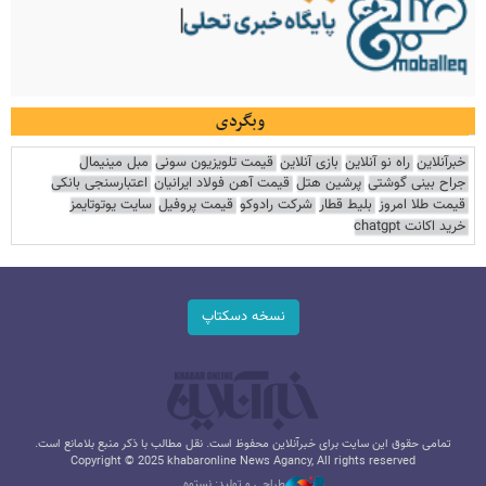
وبگردی
خبرآنلاین
راه نو آنلاین
بازی آنلاین
قیمت تلویزیون سونی
مبل مینیمال
جراح بینی گوشتی
پرشین هتل
قیمت آهن فولاد ایرانیان
اعتبارسنجی بانکی
قیمت طلا امروز
بلیط قطار
شرکت رادوکو
قیمت پروفیل
سایت یوتوتایمز
خرید اکانت chatgpt
نسخه دسکتاپ
تمامی حقوق این سایت برای خبرآنلاین محفوظ است. نقل مطالب با ذکر منبع بلامانع است.
Copyright © 2025 khabaronline News Agancy, All rights reserved
طراحی و تولید: نستوه