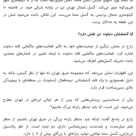
به گفته وی، انتهای شرقی گسل مشا، گسل فیروزکوه است که از ۵ کیلومتری شهر
فیروزکوه عبور می‌کند. گسل شمال تهران نیز در پایانه شرقی خود، در فاصله ۱۰
کیلومتری شمال پردیس به گسل مشا می‌رسد. این تلاقی باعث می‌شود تنش در
این نقطه به حداکثر برسد.
آیا آتشفشان دماوند نیز نقش دارد؟
زارع در بخش دیگری از صحبت‌های خود به تأثیر فعالیت‌های ماگمایی قله دماوند
اشاره کرد: فعالیت‌های ماگمایی قله دماوند با ایجاد تغییر در فشارهای منفذی،
باعث تحریک گسل‌های اطراف می‌شود.
این اظهارات نشان می‌دهد که مجموعه شرق تهران نه تنها از نظر گسلی، بلکه به
دلیل همجواری با یک قله آتشفشانی نیمه‌فعال (دماوند)، در منطقه‌ای با پیچیدگی
بالای زمین‌ساخت قرار دارد.
یکی از حساسترین پرسش‌هایی که پس از هر توالی لرزه‌ای در تهران مطرح
می‌شود، این است: آیا باید منتظر زلزله بزرگ باشیم؟
زارع در پاسخ گفت: اینکه باید منتظر زلزله بزرگی در شرق تهران باشیم، از منظر
علم میان‌مدت و بلندمدت زمین‌شناسی دارای دو جنبه است. از نظر پتانسیل
لرزه‌زایی، گسل مشا توانایی تولید زلزله‌ای با بزرگای بیش از ۷ را دارد.