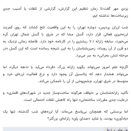
یزدی مهر گفت:تا زمان تنظیم این گزارش، گزارشی از تلفات یا آسیب جدی
زیرساخت‌ها نداشته ایم.
شب لرزان پردیس، دوباره تهران را به این واقعیت تلخ کشاند که روی کمربند
لرزه‌خیزی فعالی قرار دارد، گسل مشا که در شرق با گسل شمال تهران گره
می‌خورد، سابقه زلزله ۷.۱ ریشتری را در کارنامه خود دارد. فاصله زمانی نزدیک به
دو قرن از آن رویداد، زمین‌شناسان را به این نتیجه رسانده است که این گسل «در
مرحله تنش بحرانی» به سر می‌برد.
اگرچه علم امروز نمی‌تواند بگوید زلزله بزرگ «فردا» می‌آید یا «دهه دیگر»، اما
می‌تواند هشدار دهد که پتانسیل آن وجود دارد و نرخ فعالیت لرزه‌ای خرد و
متوسط در شرق تهران، چشم‌پوشی از آن را ناممکن می‌کند.
تأکید زلزله‌شناسان بر «توقف هرگونه ساخت‌وساز جدید در شهرک‌های اقماری» و
«رعایت جدی مقررات ساختمانی» تنها راه کاهش تلفات احتمالی است.
اما پرسشی که همچنان بی‌پاسخ می‌ماند: آیا لرزه‌های شب گذشته، تنها یک
«یادآوری» بودند، یا شاید «صدای پای» زلزله‌ای بزرگتر؟
خبرهای مرتبط