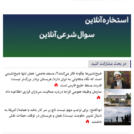
در بحث مشارکت کنید
شیخ‌نشین‌ها چگونه فکر می‌کنند؟/ مسجدجامعی: عمان تنها شیخ‌نشینی
است که نگاه متفاوتی به ایران دارد/ عربستان برادر بزرگ‌تر نیست؛
قدرت مسلط خلیج فارس است
سازمان وظیفه عمومی فراجا درباره معافیت سربازان فراری اطلاعیه داد
ابوالفتح: برای ترامپ مهم نیست تاج بر سر کار باشد یا عمامه/ آمریکا به
دنبال تغییر حکومت نیست/ عمان و عربستان در توقف حملات نقش
داشتند