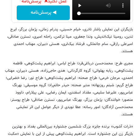
عمل نکنید❌ "پرسش‌نامه"
◀ پرسش‌نامه
بازیگران این نمایش یاشار نادری، خیام حسینی، پدرام زمانی، پژمان برزگر، ایرج
تدین، رومینا نیک‌اندیش، وندا جعفری، مینا ترکمن، راحله امیری، نسترن صادقی،
امیرعلی رازقی، سام جانملکی، فرشاد بیک‌لری، هستی دبیران، مهتاب احمدی
هستند.
مجری طرح: محمدحسن درباغی‌فرد؛ طراح لباس: ابراهیم پشت‌کوهی، فاطمه
پشت‌کوهی، ربابه پهلوانی؛ گروه کارگردانی: هدی حاجی‌زاده، هستی دبیران، مهتاب
احمدی، مرجان خرمی؛ طراح صحنه: ابراهیم پشت‌کوهی؛ طراح نور: رضا خضرایی؛
طراح گریم: شبنم روزبهانه؛ مدیر صحنه: حیدر حاتم‌راد؛ گروه موسیقی: بهرنگ
عباس‌پور، علیرضا سلیمی، مقداد اسفندی، ایمان رضایی، علی پیلارام، داوود
منصور؛ خوانندگان: پژمان برزگر، بهرنگ عباس‌پور، نسترن صادقی؛ طراح پوستر:
محمدحسن آزادگان؛ امور رسانه: عطا نویدی از دیگر عوامل این اثر نمایشی
هستند.
«ذرات آشوب» برنده جایزه بزرگ ششمین جشنواره بین‌المللی بغداد و بهترین
بازیگر زن این جشنواره است. ابراهیم پشت‌کوهی پیش از این با نمایش «مکبث