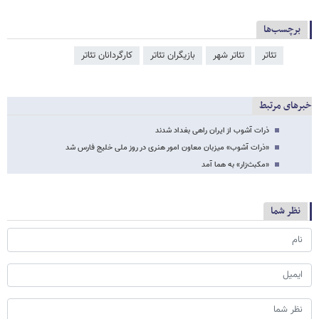
برچسب‌ها
تئاتر
تئاتر شهر
بازیگران تئاتر
کارگردانان تئاتر
خبرهای مرتبط
ذرات آشوب از ایران راهی بغداد شدند
«ذرات آشوب» میزبان معاون امور هنری در روز ملی خلیج فارس شد
«مکبث‌زار» به هما آمد
نظر شما