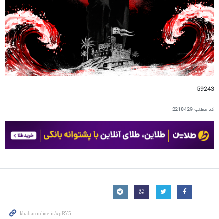
59243
کد مطلب
2218429