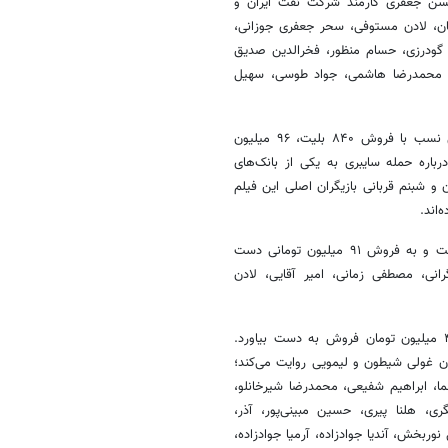
سرگذشت حسن جعفری کارمند شرکت نفت ایران و
ان، لادن مستوفی، سحر جعفری جوزانی،
ید گودرزی، حسام منظور، فخرالدین صدیق
ص، محمدرضا هاشمی، جواد طوسی، سهیل
فیلم سینمایی «قمارباز» ساخته محسن بهاری به تهیه‌کنندگی سجاد نصرالهی نسب با فروش ۸۴۰ بلیت، ۹۶ میلیون
باره حمله سایبری به یکی از بانک‌های
ین رحیمیان و شبنم قربانی بازیگران اصلی این فیلم
‌اند.
همچنین فیلم سینمایی «خط نجات» ساخته وحید موسائیان ۷۰۹ بلیت فروخت و به فروش ۹۱ میلیون تومانی دست
لتهاب دهه ۵۰ می‌گذرد. پگاه آهنگرانی، مصطفی زمانی، امیر آقایی، لادن
«سفر به لیمونیا» به کارگردانی کمال مقدم با فروش ۲۶۸ بلیت توانست ۴۲ میلیون تومان فروش به دست بیاورد.
ون غولی شیطون و لیمویی روایت می‌کند؛
ا، ابراهیم شفیعی، محمدرضا شیرخانلو،
ری، هلنا پیری، حسین مبینی‌پور، آذر،
وربخش، آندیا جوادزاده، آرمیا جوادزاده،