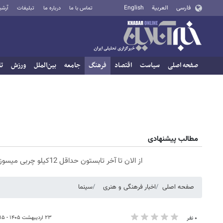
فارسی
العربية
English
تماس با ما
درباره ما
تبلیغات
آرشی
صفحه اصلی
سیاست
اقتصاد
فرهنگ
جامعه
بین‌الملل
ورزش
تا
مطالب پیشنهادی
از الان تا آخر تابستون حداقل 12کیلو چربی میسوزونی🧨
صفحه اصلی
اخبار فرهنگی و هنری
سینما
۲۳ اردیبهشت ۱۴۰۵ - ۱۷:۱۵
۰ نفر