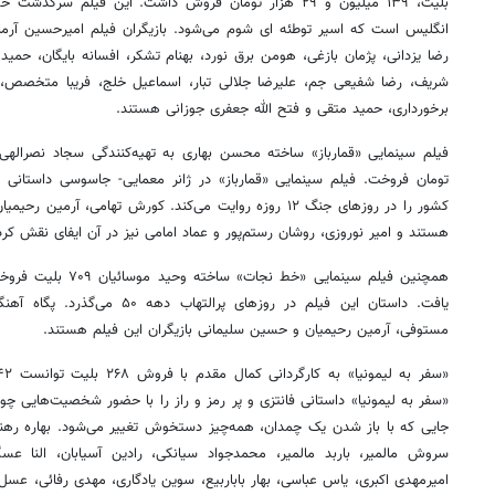
بلیت، ۱۳۹ میلیون و ۲۹ هزار تومان فروش داشت. این فیلم 
انگلیس است که اسیر توطئه ای شوم می‌شود. بازیگران فیلم امیرحسین آرم
رضا یزدانی، پژمان بازغی، هومن برق نورد، بهنام تشکر، افسانه بایگان، حم
شریف، رضا شفیعی‌ جم، علیرضا جلالی تبار، اسماعیل خلج، فریبا متخص
برخورداری، حمید متقی و فتح الله جعفری جوزانی هستند.
تومان فروخت. فیلم سینمایی «قمارباز» در ژانر معمایی- جاسوسی داستانی در
کشور را در روزهای جنگ ۱۲ روزه روایت می‌کند. کورش تهامی، آرم
هستند و امیر نوروزی، روشان رستم‌پور و عماد امامی نیز در آن ایفای نقش کرده
یافت. داستان این فیلم در روزهای پرا
مستوفی، آرمین رحیمیان و حسین سلیمانی بازیگران این فیلم هستند.
«سفر به لیمونیا» داستانی فانتزی و پر رمز و راز را با حضور شخصیت‌هایی چ
جایی که با باز شدن یک چمدان، همه‌چیز دستخوش تغییر می‌شود. بهاره رهنم
سروش مالمیر، باربد مالمیر، محمدجواد سیانکی، رادین آسیابان، النا عسگ
امیرمهدی اکبری، یاس عباسی، بهار باباربیع، سوین یادگاری، مهدی رفائی، عسل ن