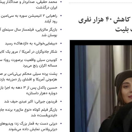
محمد حقیقی، صدابردار و صداگذار پ
ایران درگذشت
راهیابی ۲ انیمیشن سوره به سی‌امی
فروش ۱۳ میلیاردی سینماها در هفته گذشته / کاهش ۴۰ هزار نفری
رود آیلند
 بلیت
بازیگر مالزیایی، فیلمساز سال سینمای آ
بوسان شد
«بیضایی‌خوانی» به «اژدهاک» رسید
شکار جادوگران در آمریکا / مرور یک کاب
کوبیدن سیلی واقعیت برصورت رویا؛ سی
مساله اکران رنج می‌برد
پشت پرده سیلی محکم بی‌تی‌اس بر صو
هژمونی آمریکا و افشای راز «مزرعه بازد
حسین پاکدل پس از ۳ دهه به ا
دوباره «هزار داستان»
فریدون جیرانی: اکبر عبدی حیف شد
بازیگر فیلم کوتاه «نوع ماژور» برنده جا
«ایندی‌فست» شد
دیزنی دست به قمار بزرگ زد؛ ویدیوهای
دیزنی‌پلاس نمایش داده می‌شوند