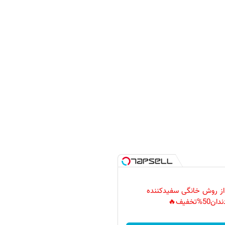
 از روش خانگی سفیدکننده
دان50%تخفیف🔥