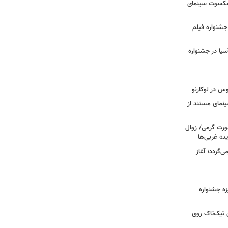
یشکسوت سینمای
ن جشنواره فیلم
سیا در جشنواره
وس در لوکارنو
نمای مستند از
رت گرمی/ زوال
ید» غربی‌ها
جرا بازمی‌گردد؛ آغاز
یزه جشنواره
 تیک‌تاک روی