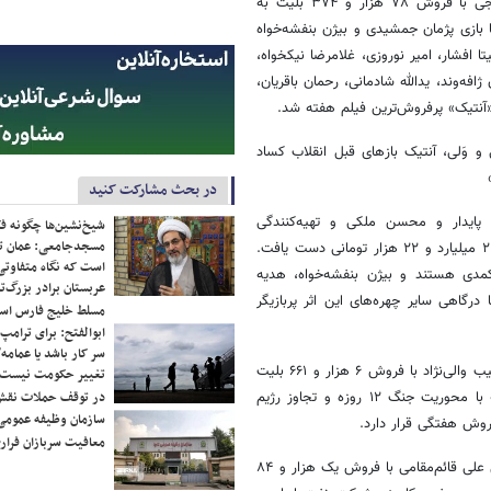
فیلم سینمایی «آنتیک» به تهیه‌کنندگی محمود بابایی و کارگردانی هادی نائیجی با فروش ۷۸ هزار و ۳۷۴ بلیت به
ولی را با بازی پژمان جمشیدی و بیژن بنفشه‌خواه
ا افشار، امیر نوروزی، غلامرضا نیکخواه،
ه‌وند، یدالله شادمانی، رحمان باقریان،
«آنتیک» پرفروش‌ترین فیلم هفته شد.
 وَلی، آنتیک بازهای قبل انقلاب کساد
در بحث مشارکت کنید
 پایدار و محسن ملکی و تهیه‌کنندگی
شیخ‌نشین‌ها چگونه فک
مسجدجامعی: عمان تن
محمدجواد موحد در هفته گذشته ۱۷ هزار و ۳۹۸ بلیت فروخت و به فروش ۲ میلیارد و ۲۲ هزار تومانی دست یافت.
است که نگاه متفاوتی 
 هستند و بیژن بنفشه‌خواه، هدیه
عربستان برادر بزرگ‌
درگاهی سایر چهره‌های این اثر پربازیگر
مسلط خلیج فارس ا
ابوالفتح: برای ترامپ
سر کار باشد یا عمامه/
فیلم سینمایی «نیم‌شب» به کارگردانی محمدحسین مهدویان و تهیه‌کنندگی حبیب والی‌نژاد با فروش ۶ هزار و ۶۶۱ بلیت
تغییر حکومت نیست/ 
توانست به فروش ۷۸۲ میلیون و ۵۷۳ هزار تومانی دست یابد. «نیم شب» با محوریت جنگ ١٢ روزه و تجاوز رژیم
در توقف حملات نقش
سازمان وظیفه عمومی 
وش هفتگی قرار دارد.
معافیت سربازان فراری
فیلم سینمایی «بهشت تبهکاران» ساخته مسعود جعفری جوزانی به تهیه‌کنندگی علی قائم‌مقامی با فروش یک هزار و ۸۴