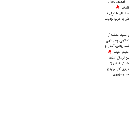
ز امضای پیمان
ندند
لبنان با ایران /
ی با حزب نزدیک
 جدید منطقه /
اسلامی چه پیامی
لث ریاض، آنکارا و
 امنیتی غرب
ان ارسال اسلحه
شد / تد کروز:
روی کار بیاید یا
جز جمهوری