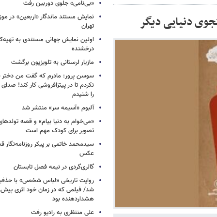
«بی‌نامی» جلوی دوربین رفت
نمایش مستند ماندگار «اربعین» در مو
وی دنیایی دیگر
تهران
اولین نمایش جهانی مستندی به تهیه‌کن
درخشنده
مازیار لرستانی به تلویزیون برگشت
سوسن پرور: مادرم که گفت من دختر 
نکردم تا در پیتزافروشی کار کند! صد
را شنیدم
آلبوم «آسیمه سر» منتشر شد
«می‌خوام به دنیا بیام» و قصه تولده
تصویر برای کودک مهم است
سیدمحمد خاتمی بر پیکر روزنامه‌نگار قد
عکس
گالری‌گردی در نیمه فصل تابستان
روایت تاریخی «لباس شخصی» با حذفیا
شد/ فیلمی که در زمان خود اثری پیش‌ر
هشداردهنده بود
علی منتظری به رادیو رفت