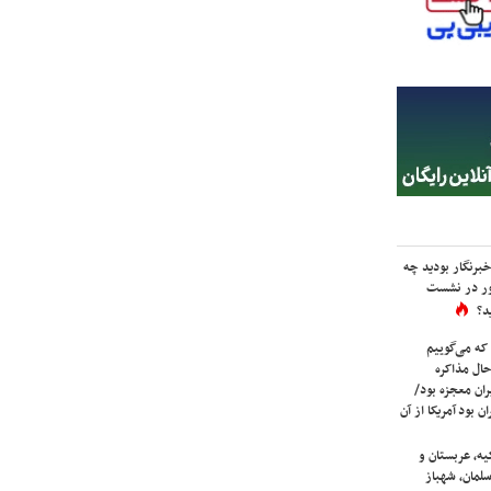
برنگار بودید چه
ور در نشست
د؟
که می‌گوییم
حال مذاکره
ران معجزه بود/
ن بود آمریکا از آن
یه، عربستان و
لمان، شهباز