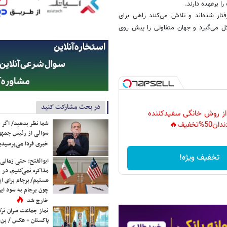
ا برعهده دارند.
ر شده‌اند و تلاش می‌کنند راهی برای
کل می‌گیرد و جهان متفاوتی را پیش روی
در بحث مشارکت کنید
 از روش خانگی سفیدکننده
شما نظر بدهید/ اگر خ
دان50%تخفیف🔥
سوالی از رئیس جمه
خبری فردا می‌پرسیدی
تخفیف ویژه!
ابوالفتح: حتی زمانی 
مذاکره نمی‌کنیم، در 
هستیم/ برجام برای ای
چون برجام به سود ایرا
خارج شد
نماز جماعت سران ترک
پاکستان + عکس / بن‌س