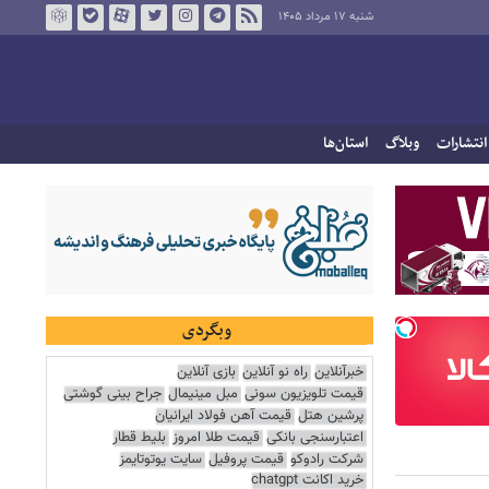
شنبه ۱۷ مرداد ۱۴۰۵
انتشارات
وبلاگ
استان‌ها
وبگردی
خبرآنلاین
راه نو آنلاین
بازی آنلاین
قیمت تلویزیون سونی
مبل مینیمال
جراح بینی گوشتی
پرشین هتل
قیمت آهن فولاد ایرانیان
اعتبارسنجی بانکی
قیمت طلا امروز
بلیط قطار
شرکت رادوکو
قیمت پروفیل
سایت یوتوتایمز
خرید اکانت chatgpt