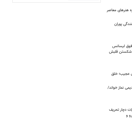
زه هنرهای معاصر
ندگی پوران
فوق‌ لیسانس
ای شکستن قلبش
ای عجیب؛ خلق
یمی نماز خواند/
ت دچار تحریف
و و