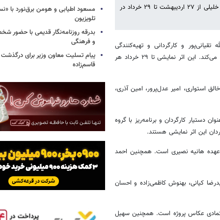
نمایش «طوروپِ طرب» به نویسندگی خیرالله تقیانی‌پور و کارگردانی حمیدرضا خلیلی از ۲۷ اردیبهشت تا ۲۹ خرداد در
مسعود اطیابی و هومن برق‌نورد با «ن
تلویزیون
بدرقه روزنامه‌نگار قدیمی با حضور ش
و فرهنگی
قیانی‌پور و کارگردانی و تهیه‌کنندگی
پیام تسلیت معاون وزیر برای درگذشت ا
حمیدرضا خلیلی از ۲۷ اردیبهشت‌ماه اجرای خود را در عمارت نوفل‌لوشاتو آغاز می‌کند. این اثر نمایشی تا ۲۹ خرداد هر
قاسم‌زاده
ق استواری، امیر عدل‌پرور، امین آذری،
 دستیار کارگردان و برنامه‌ریز با گروه
دان این اثر نمایشی هستند.
برعهده هانیه نصیری است. همچنین احمد
ا کیانی، بهنوش کاظمی‌زاده و احسان
عتمادی عکاس پروژه است. همچنین سهیل