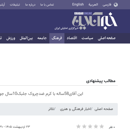
فارسی
العربية
English
تماس با ما
درباره ما
تبلیغات
آرشی
صفحه اصلی
سیاست
اقتصاد
فرهنگ
جامعه
بین‌الملل
ورزش
تا
مطالب پیشنهادی
این آقای58ساله با کرم ضدچروک جلبک10سال جوان شد(سفارش با تخفیف)
صفحه اصلی
اخبار فرهنگی و هنری
تئاتر
۲۳ اردیبهشت ۱۴۰۵ - ۱۸:۳۰
۰ نفر