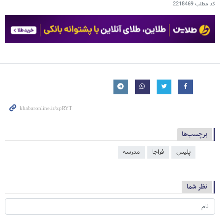
کد مطلب
2218469
برچسب‌ها
پلیس
فراجا
مدرسه
نظر شما