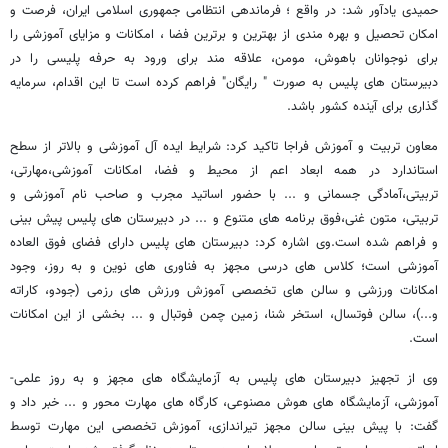
حمیدی یادآور شد: در واقع ؛ فرماندهی انتظامی جمهوری اسلامی ایران، فرصت و
امکان تحصیل و بهره مندی از بهترین و برترین فضا ، امکانات و مزایای آموزشی را
برای نوجوانان باهوش، مومن، علاقه مند برای ورود به حرفه پلیسی را در
دبیرستان های پلیس به صورت " رایگان" فراهم کرده است تا این اقدام، سرمایه
گذاری برای آینده کشور باشد.
معاون تربیت و آموزش فراجا تاکید کرد: شرایط ایده آل آموزشی و بالاتر از سطح
استاندارد در همه ابعاد اعم از محیط و فضا، امکانات آموزشی،مهارتی،
تربیتی،آمادگی جسمانی و ... با حضور اساتید مجرب و صاحب نام آموزشی و
تربیتی، متون غنی،فوق برنامه های متنوع و ... در دبیرستان های پلیس پیش بینی
و فراهم شده است.وی اشاره کرد: دبیرستان های پلیس دارای فضای فوق العاده
آموزشی است؛ کلاس های درسی مجهز به فناوری های نوین و به روز، وجود
امکانات ورزشی و سالن های تخصصی آموزش ورزش های رزمی (جودو، کاراته
و...)، سالن فوتسال، استخر شنا، زمین چمن فوتبال و ... بخشی از این امکانات
است.
وی از تجهیز دبیرستان های پلیس به آزمایشگاه های مجهز و به روز علمی-
آموزشی، آزمایشگاه های هوش مصنوعی، کارگاه های مهارت محور و ... خبر داد و
گفت: با پیش بینی سالن مجهز تیراندازی، آموزش تخصصی این مهارت توسط