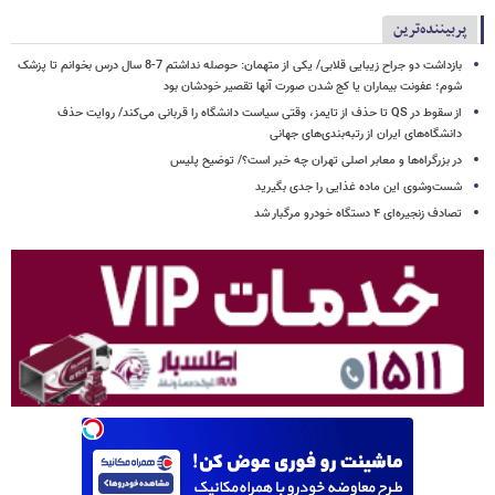
پربیننده‌ترین
بازداشت دو جراح زیبایی قلابی/ یکی از متهمان: حوصله نداشتم 7-8 سال درس بخوانم تا پزشک
شوم؛ عفونت بیماران یا کج شدن صورت آنها تقصیر خودشان بود
از سقوط در QS تا حذف از تایمز، وقتی سیاست دانشگاه را قربانی می‌کند/ روایت حذف
دانشگاه‌های ایران از رتبه‌بندی‌های جهانی
در بزرگراه‌ها و معابر اصلی تهران چه خبر است؟/ توضیح پلیس
شست‌وشوی این ماده غذایی را جدی بگیرید
تصادف زنجیره‌ای ۴ دستگاه خودرو مرگبار شد