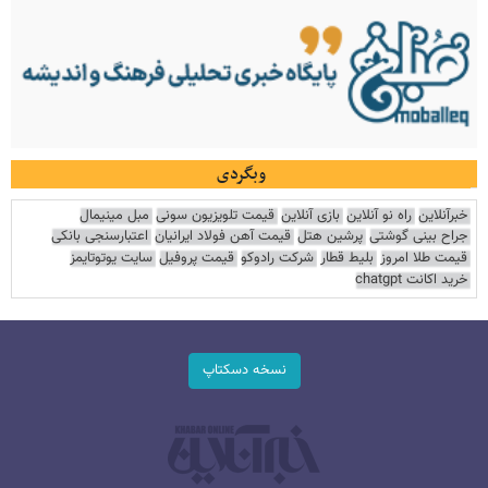
وبگردی
خبرآنلاین
راه نو آنلاین
بازی آنلاین
قیمت تلویزیون سونی
مبل مینیمال
جراح بینی گوشتی
پرشین هتل
قیمت آهن فولاد ایرانیان
اعتبارسنجی بانکی
قیمت طلا امروز
بلیط قطار
شرکت رادوکو
قیمت پروفیل
سایت یوتوتایمز
خرید اکانت chatgpt
نسخه دسکتاپ