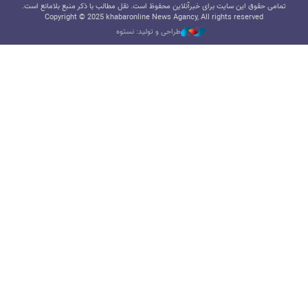
تمامی حقوق این سایت برای خبرآنلاین محفوظ است. نقل مطالب با ذکر منبع بلامانع است.
Copyright © 2025 khabaronline News Agancy, All rights reserved
طراحی و تولید: نستوه