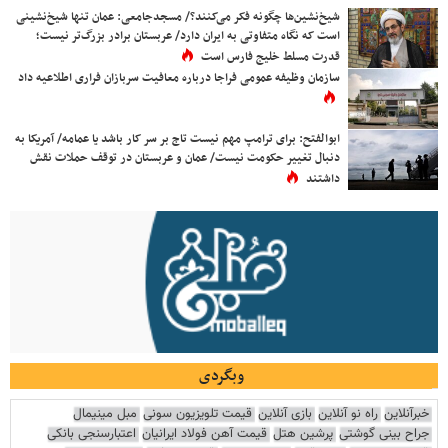
شیخ‌نشین‌ها چگونه فکر می‌کنند؟/ مسجدجامعی: عمان تنها شیخ‌نشینی
است که نگاه متفاوتی به ایران دارد/ عربستان برادر بزرگ‌تر نیست؛
قدرت مسلط خلیج فارس است
سازمان وظیفه عمومی فراجا درباره معافیت سربازان فراری اطلاعیه داد
ابوالفتح: برای ترامپ مهم نیست تاج بر سر کار باشد یا عمامه/ آمریکا به
دنبال تغییر حکومت نیست/ عمان و عربستان در توقف حملات نقش
داشتند
وبگردی
خبرآنلاین
راه نو آنلاین
بازی آنلاین
قیمت تلویزیون سونی
مبل مینیمال
جراح بینی گوشتی
پرشین هتل
قیمت آهن فولاد ایرانیان
اعتبارسنجی بانکی