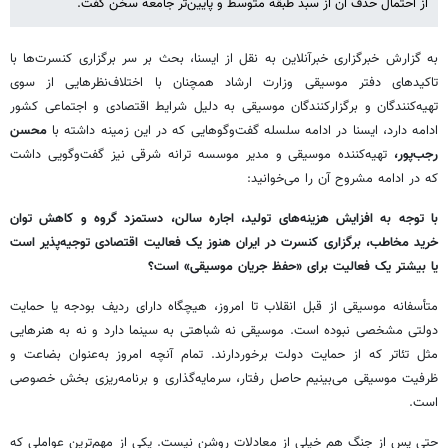
از احتمال حذف آن از سبد طبقه متوسط و پایین‌تر جامعه سخن گفت.
به گزارش خبرگزاری خبرآنلاین به نقل از ایسنا، بحث بر سر برگزاری کنسرت‌ها با
تاکیدهای دفتر موسیقی وزارت ارشاد همچنان با اختلاف‌نظرهایی از سوی
تهیه‌کنندگان و برگزارکنندگان موسیقی به دلیل شرایط اقتصادی و اجتماعی کشور
ادامه دارد، ایسنا در ادامه سلسله گفت‌وگوهایی که در این زمینه داشته با
محسن
رجب‌پور،
تهیه‌کننده موسیقی و مدیر موسسه ترانه شرقی نیز گفت‌وگویی داشت
که در ادامه مشروح آن را می‌خوانید:
با توجه به افزایش هزینه‌های تولید، اجاره سالن، دستمزد گروه و کاهش توان
خرید مخاطب، برگزاری کنسرت در ایران هنوز یک فعالیت اقتصادی توجیه‌پذیر است
یا بیشتر یک فعالیت برای «حفظ جریان موسیقی» است؟
متأسفانه موسیقی از قبل انقلاب تا امروز، هیچگاه دارای ردیف بودجه یا حمایت
دولتی مشخصی نبوده است. موسیقی نه شباهتی به سینما دارد و نه به هنرهایی
مثل تئاتر که از حمایت دولت برخوردارند. تمام آنچه امروز به‌عنوان بضاعت و
ظرفیت موسیقی می‌بینیم حاصل رفتار، سرمایه‌گذاری و برنامه‌ریزی بخش خصوصی
است.
حتی پس از جنگ هم خیلی از معادلات روشن نیست. یکی از مهم‌ترین عواملی که