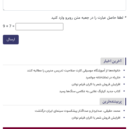
*
لطفا حاصل عبارت را در جعبه متن روبرو وارد کنید
9 + 7 =
ارسال
آخرین اخبار
خانواده‌ها از آموزشگاه موسیقی کارت صلاحیت تدریس مدرس را مطالبه کنند
«ناریا» در تماشاخانه جوانمرد
افزایش فروش شعر با اکران فیلم نولان
کتاب جدید کیارنگ علایی به عکاسی سنگ‌ها رسید
پربیننده‌ترین
محمد حقیقی، صدابردار و صداگذار پیشکسوت سینمای ایران درگذشت
افزایش فروش شعر با اکران فیلم نولان