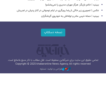
ببینید | خانم بازیگر: هرگز مهران مدیری را نمی‌بخشم!
عکس | تصویری زیر خاکی از رضا رویگری در ایام نوجوانی در کنار پدرش در تجریش
ببینید | حمله خرس مادر و توله‌اش به خودروی گردشگران
نسخه دسکتاپ
تمامی حقوق این سایت برای خبرآنلاین محفوظ است. نقل مطالب با ذکر منبع بلامانع است.
Copyright © 2025 khabaronline News Agancy, All rights reserved
طراحی و تولید: نستوه