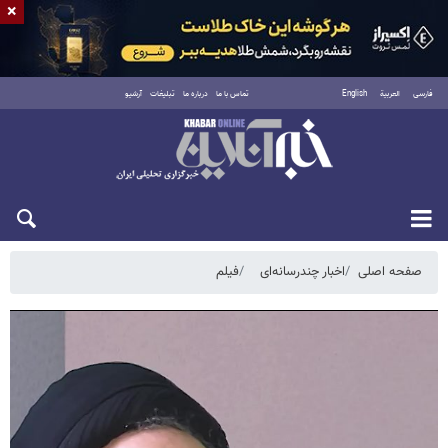
×
فارسی
العربية
English
تماس با ما
درباره ما
تبلیغات
آرشیو
شنبه ۱۷ مرداد ۱۴۰۵
صفحه اصلی
اخبار چندرسانه‌ای
فیلم