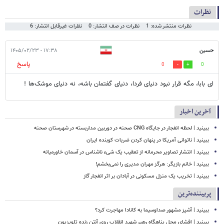
نظرات
نظرات منتشر شده: 1
نظرات در صف انتشار: 0
نظرات غیرقابل انتشار: 6
حسین
۱۷:۳۸ - ۱۴۰۵/۰۲/۲۳
پاسخ
0
0
ای بابا، مگه قرار نبود دنیای فردا، دنیای گفتمان باشه، نه دنیای موشک‌ها !
آخرین اخبار
ببینید | لحظه انفجار در جایگاه CNG صحنه در دوربین مداربسته در شهرستان صحنه
‏ببینید | ناتوانی آمریکا در پنهان کردن ضربات کوبنده ایران
ببینید | انتشار تصاویر محرمانه از تعقیب یک شیء ناشناس در آسمان خاورمیانه
ببینید | خانم بازیگر: هرگز مهران مدیری را نمی‌بخشم!
ببینید | تخریب یک منزل مسکونی در آبادان بر اثر انفجار گاز
پربیننده‌ترین
ببینید | آشپز مشهور صداوسیما به کانادا مهاجرت کرد؟
ببینید | افشای محل پناهگاه‌ رهبر شهید انقلاب روی آنتن زنده تلویزیون