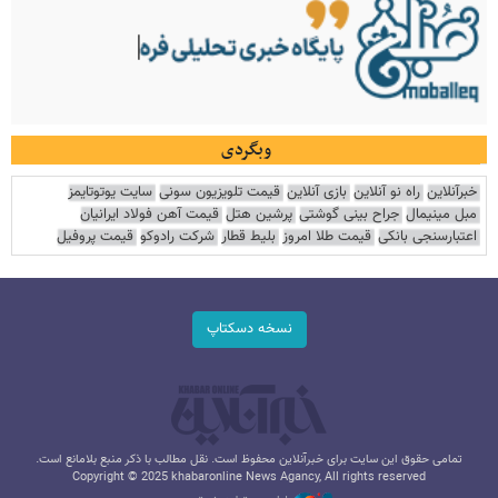
وبگردی
خبرآنلاین
راه نو آنلاین
بازی آنلاین
قیمت تلویزیون سونی
سایت یوتوتایمز
مبل مینیمال
جراح بینی گوشتی
پرشین هتل
قیمت آهن فولاد ایرانیان
اعتبارسنجی بانکی
قیمت طلا امروز
بلیط قطار
شرکت رادوکو
قیمت پروفیل
نسخه دسکتاپ
تمامی حقوق این سایت برای خبرآنلاین محفوظ است. نقل مطالب با ذکر منبع بلامانع است.
Copyright © 2025 khabaronline News Agancy, All rights reserved