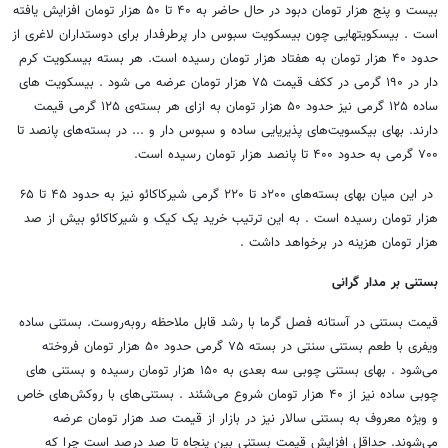
بیست و پنج هزار تومان دبود در حال حاضر به ۴۰ تا ۵۰ هزار تومان افزایش یافته
است . بیسکویت‎هایی چون بیسکویت سبوس دار پرطرفدار برای دوستداران لاغری از
حدود ۴۰ هزار تومان به هفتاد هزار تومان رسیده است. هر بسته بیسکویت کرم
دار در ۱۹۰ گرمی در ککف قیمت ۷۵ هزار تومان عرضه می شود . بیسکویت های
ساده ۱۲۵ گرمی نیز حدود ۵۰ هزار تومان به ازای هر بسته‌ی ۱۲۵ گرمی قیمت
دارند. بهای بیکسویت‌های پذیریایی ساده و سبوس دار و ... در بسته‌های پانصد تا
۷۰۰ گرمی به حدود ۴۰۰ تا پانصد هزار تومان رسیده است.
در این میان بهای بسته‌های ۲۰۰د تا ۲۲۰ گرمی شیرکاکائو نیز به حدود ۴۵ تا ۶۵
هزار تومان رسیده است . به این ترتیب خرید یک کیک و شیرکاکائو بیش از صد
هزار تومان هزینه در برخواهد داشت .
بستنی بر مدار گرانی
قیمت بستنی در آستانه فصل گرما با رشد قابل ملاحظه روبه‌روست. بستنی ساده
ویفری با طعم بستنی سنتی در بسته ۷۵ گرمی حدود ۵۰ هزار تومان فروخته
می‌شود . بهای بستنی چوبی سه بعدی به ۱۵۰ هزار تومان رسیده و بستنی های
چوبی ساده نیز از ۴۰ هزار تومان شروع می‌شئند . بستنی‌های با روکش‌های خاص
و ویژه معروف به بستنی سالار نیز در بازار از قیمت صد هزار تومان عرضه
می‌شوند. حداقل افزایش قیمت بستنی بین پنجاه تا صد درصد است چرا که