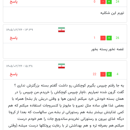
پاسخ
0
24
تورم این شکلیه
۱۳:۳۹ - ۱۴۰۵/۰۲/۲۴
پاسخ
1
26
غصه نخور پسته بخور
۱۵:۳۸ - ۱۴۰۵/۰۲/۲۴
پاسخ
22
4
یه جا رفتم چیپس بگیرم کوچکش رو داشت گفتم بسته بزرگترش نداری ؟
گفت گرون شده نمیاریم .ناچار چیپس کوچکش را خریدم.من چیپس را در
همان بسته خودش خرد میکنم (بدون هوا و وقتی دربش باز بشه) همراه با
بعضی غذا های ساده مثل نمیرو با مایونز یا کنسروجات استفاده میکنم که هم
کمی غذایتش بیشتر بشه هم رستورانی تر بشه.من سالهاست که بعدا از کرونا
دیگه غذای بیرون و رستورانی نخریدم.ساندویج جات را هم خودم درست
میکنم.هم بصرفه تره و هم بهداشتی تر با رعایت پروتکلها درست میشه.(وقتی