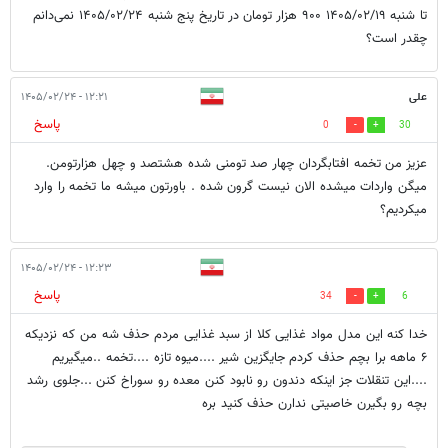
تا شنبه ۱۴۰۵/۰۲/۱۹ ۹۰۰ هزار تومان در تاریخ پنج شنبه ۱۴۰۵/۰۲/۲۴ نمی‌دانم
چقدر است؟
علی
۱۲:۲۱ - ۱۴۰۵/۰۲/۲۴
پاسخ
0
30
عزیز من تخمه افتابگردان چهار صد تومنی شده هشتصد و چهل هزارتومن.
میگن واردات میشده الان نیست گرون شده . باورتون میشه ما تخمه را وارد
میکردیم؟
۱۲:۲۳ - ۱۴۰۵/۰۲/۲۴
پاسخ
34
6
خدا کنه این مدل مواد غذایی کلا از سبد غذایی مردم حذف شه من که نزدیکه
۶ ماهه برا بچم حذف کردم جایگزین شیر ....میوه تازه ....تخمه ..میگیریم
....این تنقلات جز اینکه دندون رو نابود کنن معده رو سوراخ کنن ...جلوی رشد
بچه رو بگیرن خاصیتی ندارن حذف کنید بره