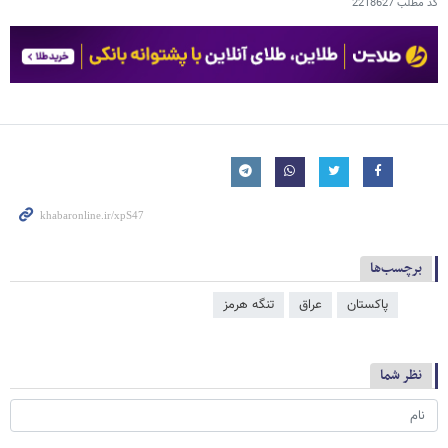
کد مطلب
2218627
برچسب‌ها
پاکستان
عراق
تنگه هرمز
نظر شما