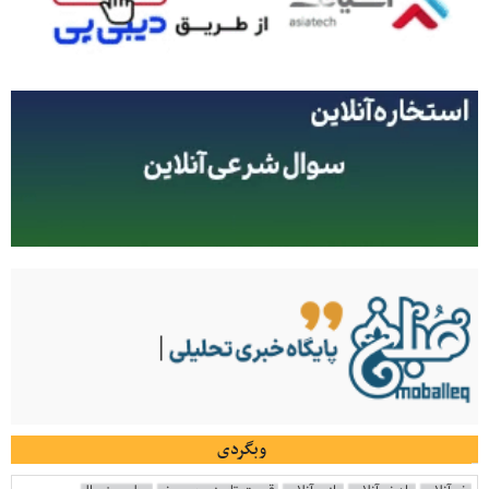
وبگردی