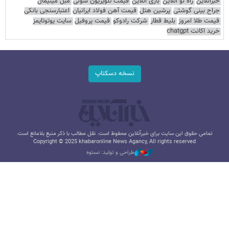
خبرآنلاین
راه نو آنلاین
بازی آنلاین
قیمت تلویزیون سونی
مبل مینیمال
جراح بینی گوشتی
پرشین هتل
قیمت آهن فولاد ایرانیان
اعتبارسنجی بانکی
قیمت طلا امروز
بلیط قطار
شرکت رادوکو
قیمت پروفیل
سایت یوتوتایمز
خرید اکانت chatgpt
نسخه دسکتاپ
تمامی حقوق این سایت برای خبرآنلاین محفوظ است. نقل مطالب با ذکر منبع بلامانع است.
Copyright © 2025 khabaronline News Agancy, All rights reserved
طراحی و تولید: نستوه