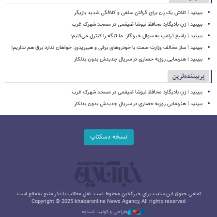
ببینید | تلاش یک زن برای گرفتن سلفی و کلافگی شدید بازیگر
ببینید | زنِ بادیگارد محافظ نیوشا ضیغمی در مسجد شهرک غرب
ببینید | پاسخ ترامپ به سوال خبرنگار: ما تنگه را کنترل می‌کنیم!
ببینید | ساز مخالف وزارت صمت با خودروهای برقی و هیبریدی: خواهان ندارد برق هم نداریم!
ببینید | هنرنمایی روزبه حصاری در سریال جدیدش بدون بدلکار
پربیننده‌ترین
ببینید | زنِ بادیگارد محافظ نیوشا ضیغمی در مسجد شهرک غرب
ببینید | هنرنمایی روزبه حصاری در سریال جدیدش بدون بدلکار
نسخه دسکتاپ
تمامی حقوق این سایت برای خبرآنلاین محفوظ است. نقل مطالب با ذکر منبع بلامانع است.
Copyright © 2025 khabaronline News Agancy, All rights reserved
طراحی و تولید: نستوه