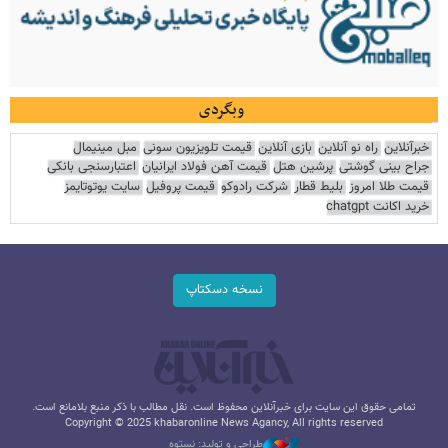
وبگردی
خبرآنلاین
راه نو آنلاین
بازی آنلاین
قیمت تلویزیون سونی
مبل مینیمال
جراح بینی گوشتی
پرشین هتل
قیمت آهن فولاد ایرانیان
اعتبارسنجی بانکی
قیمت طلا امروز
بلیط قطار
شرکت رادوکو
قیمت پروفیل
سایت یوتوتایمز
خرید اکانت chatgpt
نسخه دسکتاپ
تمامی حقوق این سایت برای خبرآنلاین محفوظ است. نقل مطالب با ذکر منبع بلامانع است.
Copyright © 2025 khabaronline News Agancy, All rights reserved
طراحی و تولید: نستوه