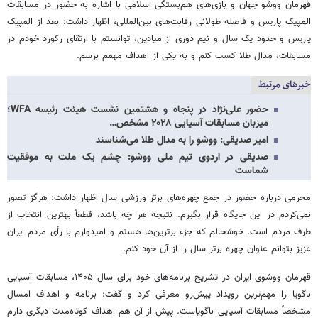
قهرمان ووشو جهان و بازی‌های هم‌بستگی اسلامی با اشاره به حضور در مسابقات
المپیک پاریس و فاصله طولانی رقابت‌های بین‌المللی، اظهار داشت: بعد از المپیک
پاریس و حدود یک سال و نیم دوری از میادین، توانستم با ارتقای رکورد خودم در
مسابقات، مدال طلا کسب کنم و به یکی از اهداف مهمم برسم.
خبرهای مرتبط
حضور علی‌نژاد در پنجاه و هشتمین نشست هیئت رئیسه WFA؛
میزبان مسابقات آسیایی ۲۰۲۸ مشخص…
امیر صدیقی: ووشو را به مدال طلا می‌شناسند
صدیقی در اردوی تیم ملی ووشو: چشم یک ملت به موفقیت
شماست
محرمی درباره حضور در جمع چهره‌های برتر ورزشی سال اظهار داشت: هرگز تصور
نمی‌کردم در این جایگاه قرار بگیرم. نتیجه هر چه باشد، قطعاً بهترین انتخاب از
طرف مردم است. خوشحالم که جزء برترین‌ها هستم و امیدوارم با رأی مردم ایران
عزیز بتوانم عنوان چهره برتر سال را از آن خود کنم.
قهرمان ووشوی ایران در تشریح برنامه‌های خود برای سال ۱۴۰۵، مسابقات آسیایی
ناگویا را مهم‌ترین رویداد پیش‌رو معرفی کرد و گفت: برنامه و اهداف امسال
مشخصاً مسابقات آسیایی ناگویاست. پیش از آن هم اهداف کوتاه‌مدت دیگری دارم