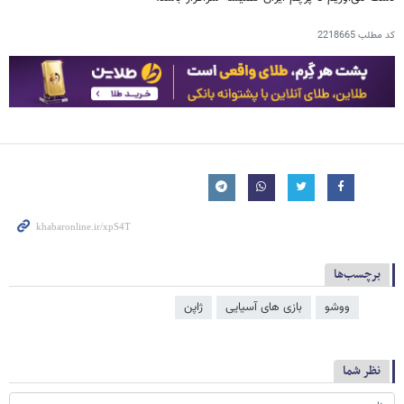
کد مطلب
2218665
برچسب‌ها
ووشو
بازی های آسیایی
ژاپن
نظر شما