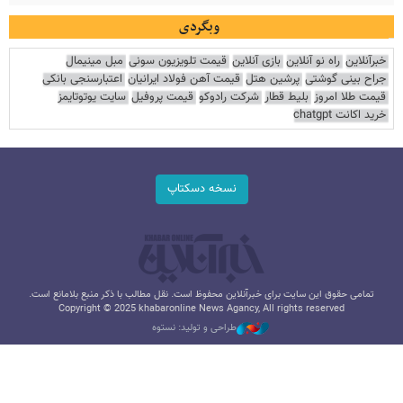
وبگردی
خبرآنلاین
راه نو آنلاین
بازی آنلاین
قیمت تلویزیون سونی
مبل مینیمال
جراح بینی گوشتی
پرشین هتل
قیمت آهن فولاد ایرانیان
اعتبارسنجی بانکی
قیمت طلا امروز
بلیط قطار
شرکت رادوکو
قیمت پروفیل
سایت یوتوتایمز
خرید اکانت chatgpt
نسخه دسکتاپ
تمامی حقوق این سایت برای خبرآنلاین محفوظ است. نقل مطالب با ذکر منبع بلامانع است.
Copyright © 2025 khabaronline News Agancy, All rights reserved
طراحی و تولید: نستوه