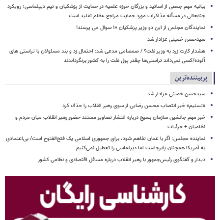
بیانیه مهم جمعی از اساتید و بزرگان حوزه علمیه در حمایت از پزشکیان و تیم دیپلماسی؛ رویکرد
جنابعالی در مسأله مذاکرات مورد حمایت مراجع عظام تقلید است
نمایندگان مجلس از این دو وزیر پزشکیان ۱۰ سوال می پرسند!
سیدحسن خمینی عزادار شد
هشدار کارت زرد به وزیر نفت؟ / صمصامی مدعی شد: احتمال زد و بند مسئولان با تراستی های
آلوده/کسی نمی‌داند تراستی‌ها چقدر پول نفت را به کشور برنگرداندند
پربیننده‌ترین
سیدحسن خمینی عزادار شد
«تسنیم» خبر انتصاب محسن رضایی از سوی رهبر انقلاب را حذف کرد
خبر مهم جانشین سازمان بسیج درباره انتشار تصاویر مستند حضور رهبر انقلاب میان مردم و
نظامیان + جزئیات
نماینده مجلس: اگر با عمان تفاهم شود، برای جمهوری اسلامی یک فتح‌الفتوح است/ بی‌اعتمادی
به آمریکا همچنان پابرجاست اما دیپلماسی را تعطیل نمی‌کنیم
دیدار و گفتگوی رئیس‌جمهور با رهبر انقلاب درباره مسائل اقتصادی و نظامی کشور