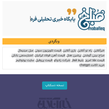
وبگردی
خبرآنلاین
راه نو آنلاین
بازی آنلاین
قیمت تلویزیون سونی
مبل مینیمال
جراح بینی گوشتی
پرشین هتل
قیمت آهن فولاد ایرانیان
اعتبارسنجی بانکی
قیمت طلا امروز
بلیط قطار
شرکت رادوکو
قیمت پروفیل
سایت یوتوتایمز
خرید اکانت chatgpt
نسخه دسکتاپ