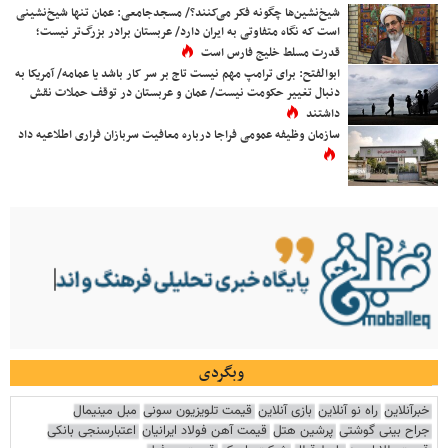
شیخ‌نشین‌ها چگونه فکر می‌کنند؟/ مسجدجامعی: عمان تنها شیخ‌نشینی
است که نگاه متفاوتی به ایران دارد/ عربستان برادر بزرگ‌تر نیست؛
قدرت مسلط خلیج فارس است
ابوالفتح: برای ترامپ مهم نیست تاج بر سر کار باشد یا عمامه/ آمریکا به
دنبال تغییر حکومت نیست/ عمان و عربستان در توقف حملات نقش
داشتند
سازمان وظیفه عمومی فراجا درباره معافیت سربازان فراری اطلاعیه داد
وبگردی
خبرآنلاین
راه نو آنلاین
بازی آنلاین
قیمت تلویزیون سونی
مبل مینیمال
جراح بینی گوشتی
پرشین هتل
قیمت آهن فولاد ایرانیان
اعتبارسنجی بانکی