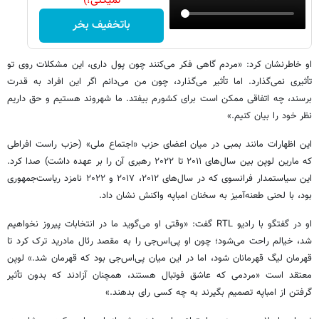
نمیکنی!)
باتخفیف بخر
او خاطرنشان کرد: «مردم گاهی فکر می‌کنند چون پول داری، این مشکلات روی تو
تأثیری نمی‌گذارد. اما تأثیر می‌گذارد، چون من می‌دانم اگر این افراد به قدرت
برسند، چه اتفاقی ممکن است برای کشورم بیفتد. ما شهروند هستیم و حق داریم
نظر خود را بیان کنیم.»
این اظهارات مانند بمبی در میان اعضای حزب «اجتماع ملی» (حزب راست افراطی
که مارین لوپن بین سال‌های ۲۰۱۱ تا ۲۰۲۲ رهبری آن را بر عهده داشت) صدا کرد.
این سیاستمدار فرانسوی که در سال‌های ۲۰۱۲، ۲۰۱۷ و ۲۰۲۲ نامزد ریاست‌جمهوری
بود، با لحنی طعنه‌آمیز به سخنان امباپه واکنش نشان داد.
او در گفتگو با رادیو RTL گفت: «وقتی او می‌گوید ما در انتخابات پیروز نخواهیم
شد، خیالم راحت می‌شود؛ چون او پی‌اس‌جی را به مقصد رئال مادرید ترک کرد تا
قهرمان لیگ قهرمانان شود، اما در این میان پی‌اس‌جی بود که قهرمان شد.» لوپن
معتقد است «مردمی که عاشق فوتبال هستند، همچنان آزادند که بدون تأثیر
گرفتن از امباپه تصمیم بگیرند به چه کسی رای بدهند.»