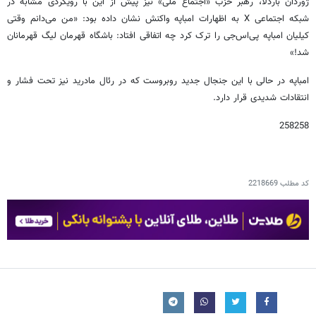
ژوردان باردلا، رهبر حزب «اجتماع ملی» نیز پیش از این با رویکردی مشابه در
شبکه اجتماعی X به اظهارات امباپه واکنش نشان داده بود: «من می‌دانم وقتی
کیلیان امباپه پی‌اس‌جی را ترک کرد چه اتفاقی افتاد: باشگاه قهرمان لیگ قهرمانان
شد!»
امباپه در حالی با این جنجال جدید روبروست که در رئال مادرید نیز تحت فشار و
انتقادات شدیدی قرار دارد.
258258
کد مطلب
2218669