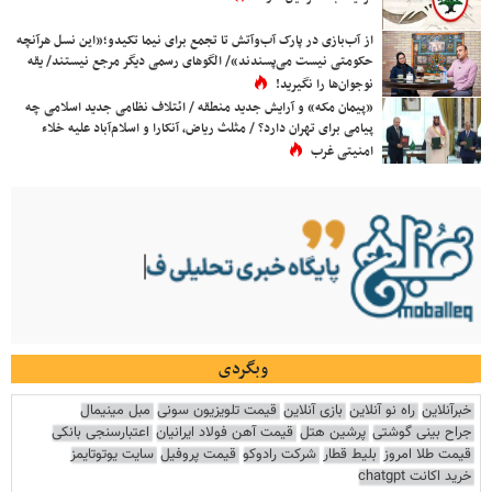
از آب‌بازی در پارک آب‌وآتش تا تجمع برای نیما تکیدو؛«این نسل هرآنچه
حکومتی نیست می‌پسندند»/ الگوهای رسمی دیگر مرجع نیستند/ یقه
نوجوان‌ها را نگیرید!
«پیمان مکه» و آرایش جدید منطقه / ائتلاف نظامی جدید اسلامی چه
پیامی برای تهران دارد؟ / مثلث ریاض، آنکارا و اسلام‌آباد علیه خلاء
امنیتی غرب
وبگردی
خبرآنلاین
راه نو آنلاین
بازی آنلاین
قیمت تلویزیون سونی
مبل مینیمال
جراح بینی گوشتی
پرشین هتل
قیمت آهن فولاد ایرانیان
اعتبارسنجی بانکی
قیمت طلا امروز
بلیط قطار
شرکت رادوکو
قیمت پروفیل
سایت یوتوتایمز
خرید اکانت chatgpt