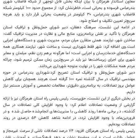
معاون استاندار هرمزگان با بیان اینکه بخش قابل توجهی از شبکه فاضلاب شهری
بندرعباس فرسوده و بحرانی است، خاطرنشان کرد: از مجموع حدود ۱۰۰ کیلومتر شبکه
فاضلاب شهری بندرعباس، ۳۰ کیلومتر در وضعیت بحرانی قرار دارد و باید هرچه
سریع‌تر تعیین تکلیف و اصلاح شود.
در ادامه این نشست، سرهنگ دهقان، دبیر شورای حمل‌ونقل و ترافیک استان
هرمزگان با تأکید بر نقش برنامه‌ریزی، منابع مالی و نظارت در مدیریت ترافیک گفت:
ساختن شهر، نیازمند همتی متقارن میان مردم، مدیریت شهری و دستگاه‌های اجرایی
است.
وی اضافه کرد: شهر فقط شهرداری نیست و ساخت شهر، نیازمند همکاری همه
دستگاه‌های خدمات‌رسان و اجرایی است؛ اما هرگونه برهم زدن نظم، مبلمان و معابر
شهری برای اجرای زیرساخت‌ها نیز باید در سریع‌ترین زمان ممکن ترمیم شود، چراکه
مردم همه مشکلات شهر را در نهایت متوجه شهرداری می‌دانند.
دبیر شورای حمل‌ونقل و ترافیک استان تصریح کرد:شهرداری بندرعباس در حوزه
مهندسی ترافیک در سال گذشته نمره ۱۰۰ گرفته است هرچند همچنان برای کاهش
عوامل بروز تصادفات، به برنامه‌ریزی دقیق‌تر، مطالعات تخصصی و آموزش مستمر نیاز
داریم.
در بخش دیگری از این نشست، حق‌پرست، رئیس پلیس راه استان هرمزگان نیز با ارائه
گزارشی از وضعیت تصادفات اعلام کرد: با وجود افزایش کلی تصادفات در سال
گذشته، در برخی ماه‌ها روند کاهشی با مدیریت‌های انجام‌شده حاصل شده و در
فروردین‌ماه، با وجود افزایش تردد، در ادامه شاهد کاهش ۵۴ درصدی در روند
تصادفات بوده‌ایم.
رئیس پلیس راه استان هرمزگان افزود: ۷۴ درصد تصادفات ناشی از سرعت غیرمجاز و
عوامل رفتاری است و این موضوع نشان می‌دهد فرهنگ‌سازی و آموزش، نقش