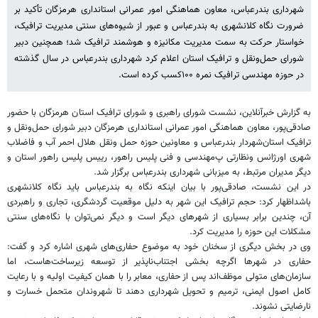
شهرداری بندرعباس، معاون هماهنگی امور عمرانی استانداری هرمزگان تأکید بر
ضرورت نگاه کلانشهری به بندرعباس و عبور از شیوه‌های سنتی مدیریت ترافیک،
خواستار حرکت به سمت مدیریت مکانیزه و هوشمند ترافیک شد؛ همچنین دبیر
شورای حمل‌ونقل و ترافیک استان اعلام کرد شهرداری بندرعباس در سال گذشته
در حوزه مهندسی ترافیک نمره ۱۰۰کسب کرده است.
به گزارش خبرآنلاین، نشست شورای راهبری و شورای ترافیک استان هرمزگان با حضور
صادقی‌پور، معاون هماهنگی امور عمرانی استانداری هرمزگان دبیر شورای حمل‌ونقل و
ترافیک استان
شهردار بندرعباس و معاونین حوزه حمل ونقل هلال احمر آب و فاضلاب
شهری اورژانس ونظارتی پ‌مهندسی و فنی پلیس راهور، رییس پلیس راهور استان و
دیگر مدیران مرتبط، به میزبانی شهرداری بندرعباس برگزار شد.
در این نشست، صادقی‌پور با بیان اینکه نگاه به بندرعباس باید نگاه کلانشهری
باشداظهار کرد: حجم ترافیک این شهر به دلیل موقعیت گردشگری، تجاری و راهبردی
آن، چندین برابر بسیاری از شهرهای دیگر است و دیگر نمی‌توان با نگاه‌های سنتی
مشکلات این حوزه را مدیریت کرد.
وی در بخش دیگری از سخنان خود به موضوع حفاری‌های شهری اشاره کرد و گفت:
حفاری در شهرها اگرچه بخشی اجتناب‌ناپذیر از توسعه زیرساخت‌هاست، اما
سازمان‌های متولی موظف‌اند پس از حفاری، معابر را با همان کیفیت اولیه و با رعایت
کامل اصول ایمنی، ترمیم و تحویل شهرداری دهند تا شهروندان متحمل خسارت و
نارضایتی نشوند.